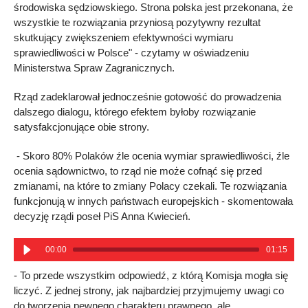
środowiska sędziowskiego. Strona polska jest przekonana, że
wszystkie te rozwiązania przyniosą pozytywny rezultat
skutkujący zwiększeniem efektywności wymiaru
sprawiedliwości w Polsce" - czytamy w oświadzeniu
Ministerstwa Spraw Zagranicznych.
Rząd zadeklarował jednocześnie gotowość do prowadzenia
dalszego dialogu, którego efektem byłoby rozwiązanie
satysfakcjonujące obie strony.
- Skoro 80% Polaków źle ocenia wymiar sprawiedliwości, źle
ocenia sądownictwo, to rząd nie może cofnąć się przed
zmianami, na które to zmiany Polacy czekali. Te rozwiązania
funkcjonują w innych państwach europejskich - skomentowała
decyzję rządi poseł PiS Anna Kwiecień.
00:00
01:15
- To przede wszystkim odpowiedź, z którą Komisja mogła się
liczyć. Z jednej strony, jak najbardziej przyjmujemy uwagi co
do tworzenia pewnego charakteru prawnego, ale