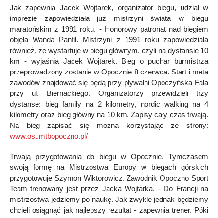
Jak zapewnia Jacek Wojtarek, organizator biegu, udział w
imprezie zapowiedziała już mistrzyni świata w biegu
maratońskim z 1991 roku. - Honorowy patronat nad biegiem
objęła Wanda Panfil. Mistrzyni z 1991 roku zapowiedziała
również, że wystartuje w biegu głównym, czyli na dystansie 10
km - wyjaśnia Jacek Wojtarek. Bieg o puchar burmistrza
przeprowadzony zostanie w Opocznie 8 czerwca. Start i meta
zawodów znajdować się będą przy pływalni Opoczyńska Fala
przy ul. Biernackiego. Organizatorzy przewidzieli trzy
dystanse: bieg family na 2 kilometry, nordic walking na 4
kilometry oraz bieg główny na 10 km. Zapisy cały czas trwają.
Na bieg zapisać się można korzystając ze strony:
www.ost.mtbopoczno.pl/
Trwają przygotowania do biegu w Opocznie. Tymczasem
swoją formę na Mistrzostwa Europy w biegach górskich
przygotowuje Szymon Wiktorowicz. Zawodnik Opoczno Sport
Team trenowany jest przez Jacka Wojtarka. - Do Francji na
mistrzostwa jedziemy po naukę. Jak zwykle jednak będziemy
chcieli osiągnąć jak najlepszy rezultat - zapewnia trener. Póki