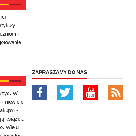
nci
rtykuły
uczniom -
gotowanie
ZAPRASZAMY DO NAS
ryzys. W
 - niewiele
akupy. -
ją książek,
o. Wielu
y decydują