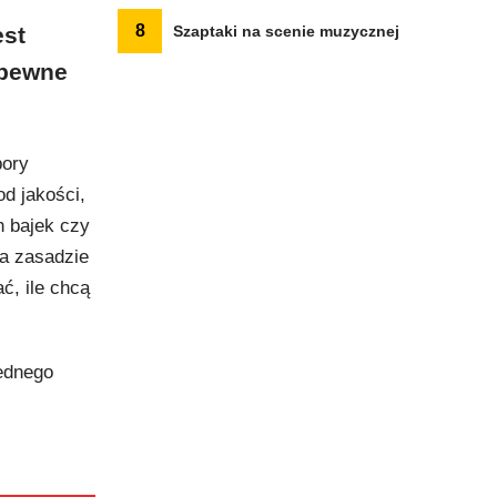
8
est
Szaptaki na scenie muzycznej
 pewne
bory
od jakości,
h bajek czy
na zasadzie
ć, ile chcą
jednego