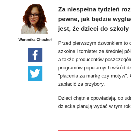
Za niespełna tydzień roz
pewne, jak będzie wyglą
jest, że dzieci do szkoł
Weronika Chochoł
Przed pierwszym dzwonkiem to o
szkolne i tornister ze średniej p
a także producentów poszczególn
programów popularnych wśród dzie
"płacenia za markę czy motyw". 
zapłacić za przybory.
Dzieci chętnie opowiadają, co uda
dziecka planują wydać w tym rok