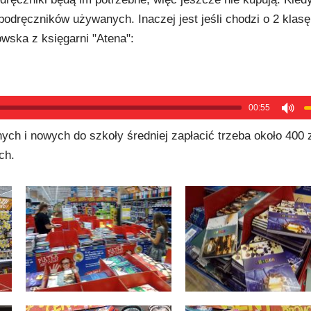
 podręczników używanych. Inaczej jest jeśli chodzi o 2 klasę
owska z księgarni "Atena":
00:55
h i nowych do szkoły średniej zapłacić trzeba około 400 z
ch.