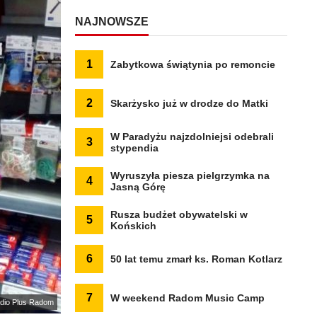
NAJNOWSZE
1
Zabytkowa świątynia po remoncie
2
Skarżysko już w drodze do Matki
W Paradyżu najzdolniejsi odebrali
3
stypendia
Wyruszyła piesza pielgrzymka na
4
Jasną Górę
Rusza budżet obywatelski w
5
Końskich
6
50 lat temu zmarł ks. Roman Kotlarz
7
W weekend Radom Music Camp
adio Plus Radom