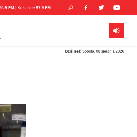
94.5 FM
| Kozienice
97.9 FM
A
Dziś jest:
Sobota, 08 sierpnia 2026