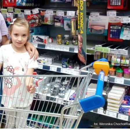
fot. Weronika Chochoł/R