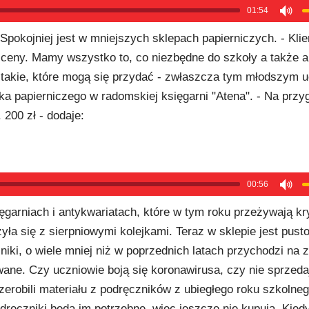
01:54
Spokojniej jest w mniejszych sklepach papierniczych. - Klie
 ceny. Mamy wszystko to, co niezbędne do szkoły a także a
e takie, które mogą się przydać - zwłaszcza tym młodszym 
a papierniczego w radomskiej księgarni "Atena". - Na przy
 200 zł - dodaje:
00:56
ęgarniach i antykwariatach, które w tym roku przeżywają k
yła się z sierpniowymi kolejkami. Teraz w sklepie jest pusto
ki, o wiele mniej niż w poprzednich latach przychodzi na z
ane. Czy uczniowie boją się koronawirusa, czy nie sprzeda
zerobili materiału z podręczników z ubiegłego roku szkolneg
odręczniki będą im potrzebne, więc jeszcze nie kupują. Kied