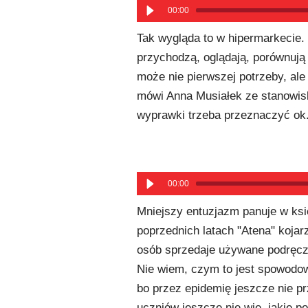
00:00
Tak wygląda to w hipermarkecie. 
przychodzą, oglądają, porównują
może nie pierwszej potrzeby, al
mówi Anna Musiałek ze stanowisk
wyprawki trzeba przeznaczyć ok.
00:00
Mniejszy entuzjazm panuje w ksi
poprzednich latach "Atena" kojarz
osób sprzedaje używane podręczni
Nie wiem, czym to jest spowodow
bo przez epidemię jeszcze nie pr
uczniów jeszcze nie wie, jakie p