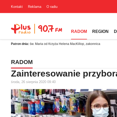
Kontakt
Reklama
O radiu
RADOM
REGION
D
Patron dnia:
św. Maria od Krzyża Helena MacKillop, zakonnica
RADOM
Zainteresowanie przybora
środa, 26 sierpnia 2020 09:40