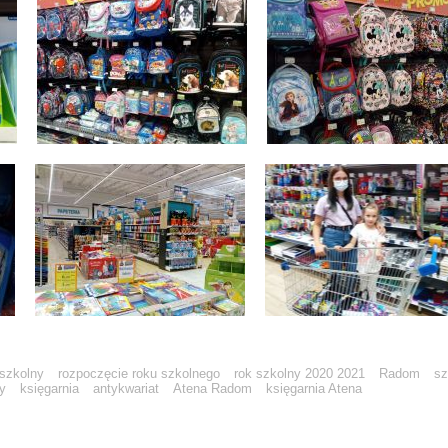
 szkolny
rozpoczęcie roku szkolnego
rok szkolny 2020 2021
Radom
sz
y
księgarnia
antykwariat
Atena Radom
księgarnia Atena