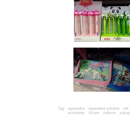
Tag:
wyprawka
wyprawka szkolna
rok
uczniowie
Uczen
rodzice
zakup