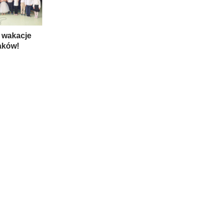
 wakacje
aków!