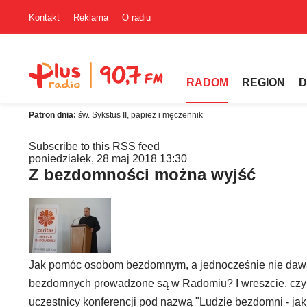
Kontakt
Reklama
O radiu
RADOM
REGION
D
Patron dnia:
św. Sykstus II, papież i męczennik
Subscribe to this RSS feed
poniedziałek, 28 maj 2018 13:30
Z bezdomności można wyjść
Jak pomóc osobom bezdomnym, a jednocześnie nie dawać 
bezdomnych prowadzone są w Radomiu? I wreszcie, czy 
uczestnicy konferencji pod nazwą "Ludzie bezdomni - ja