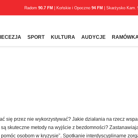
Radom
90.7 FM
| Końskie i Opoczno
94 FM
| Skarżysko Kam.
IECEZJA
SPORT
KULTURA
AUDYCJE
RAMÓWK
się przez nie wykorzystywać? Jakie działania na rzecz wspa
są skuteczne metody na wyjście z bezdomności? Zastanawiają
k pomóc osobom w kryzysie". Spotkanie interdyscyplinarne zo