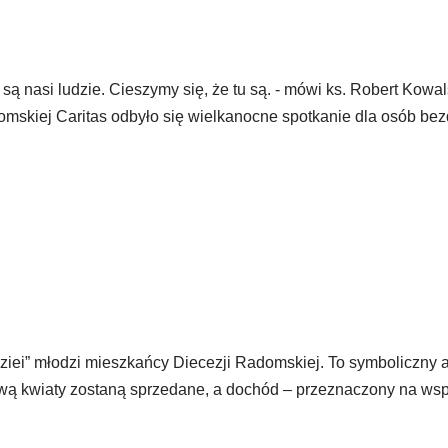
 są nasi ludzie. Cieszymy się, że tu są. - mówi ks. Robert Kowal
domskiej Caritas odbyło się wielkanocne spotkanie dla osób b
dziei” młodzi mieszkańcy Diecezji Radomskiej. To symboliczny a
ową kwiaty zostaną sprzedane, a dochód – przeznaczony na ws