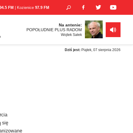
94.5 FM
| Kozienice
97.9 FM
Na antenie:
POPOŁUDNIE PLUS RADOM
Wojtek Sałek
A
Dziś jest:
Piątek, 07 sierpnia 2026
rcia
 się
rganizowane