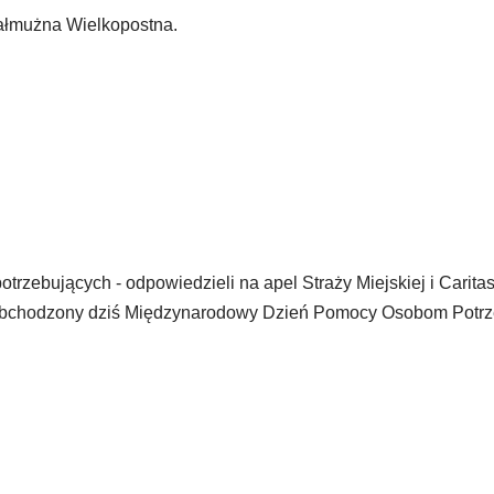
Jałmużna Wielkopostna.
otrzebujących - odpowiedzieli na apel Straży Miejskiej i Caritas
 w obchodzony dziś Międzynarodowy Dzień Pomocy Osobom Potr