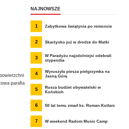
NAJNOWSZE
1
Zabytkowa świątynia po remoncie
2
Skarżysko już w drodze do Matki
W Paradyżu najzdolniejsi odebrali
3
stypendia
Wyruszyła piesza pielgrzymka na
4
 powierzchni
Jasną Górę
cowa parafia
Rusza budżet obywatelski w
5
Końskich
6
50 lat temu zmarł ks. Roman Kotlarz
7
W weekend Radom Music Camp