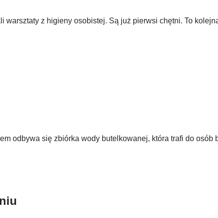
warsztaty z higieny osobistej. Są już pierwsi chętni. To kolejn
słem odbywa się zbiórka wody butelkowanej, która trafi do osó
niu