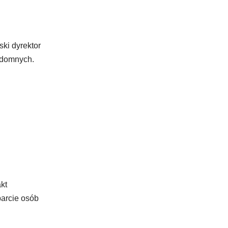
ski dyrektor
ezdomnych.
kt
parcie osób