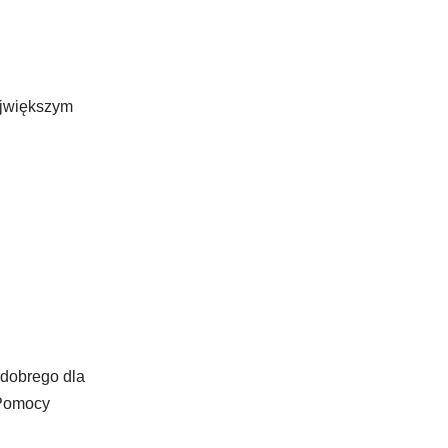
ajwiększym
 dobrego dla
 Pomocy