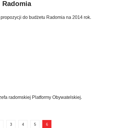
u Radomia
 propozycji do budżetu Radomia na 2014 rok.
efa radomskiej Platformy Obywatelskiej.
3
4
5
6