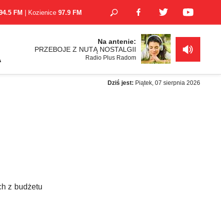
94.5 FM
| Kozienice
97.9 FM
Na antenie:
PRZEBOJE Z NUTĄ NOSTALGII
Radio Plus Radom
A
Dziś jest:
Piątek, 07 sierpnia 2026
ch z budżetu