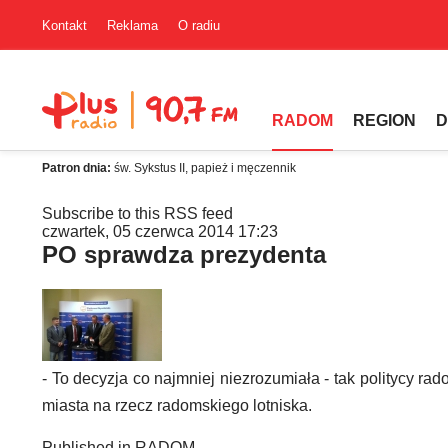
Kontakt
Reklama
O radiu
RADOM
REGION
D
Patron dnia:
św. Sykstus II, papież i męczennik
Subscribe to this RSS feed
czwartek, 05 czerwca 2014 17:23
PO sprawdza prezydenta
- To decyzja co najmniej niezrozumiała - tak politycy 
miasta na rzecz radomskiego lotniska.
Published in
RADOM