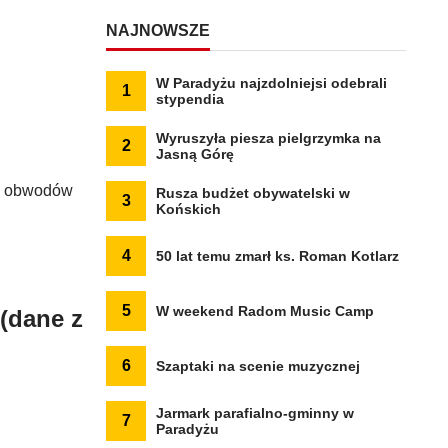
NAJNOWSZE
W Paradyżu najzdolniejsi odebrali
1
stypendia
Wyruszyła piesza pielgrzymka na
2
Jasną Górę
7% obwodów
Rusza budżet obywatelski w
3
Końskich
4
50 lat temu zmarł ks. Roman Kotlarz
5
W weekend Radom Music Camp
(dane z
6
Szaptaki na scenie muzycznej
Jarmark parafialno-gminny w
7
Paradyżu