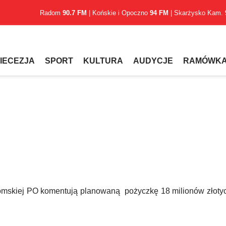
Radom
90.7 FM
| Końskie i Opoczno
94 FM
| Skarżysko Kam.
IECEZJA
SPORT
KULTURA
AUDYCJE
RAMÓWK
radomskiej PO komentują planowaną pożyczkę 18 milionów złoty