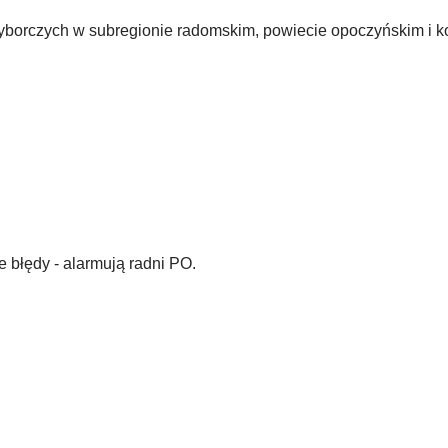
orczych w subregionie radomskim, powiecie opoczyńskim i k
e błędy - alarmują radni PO.