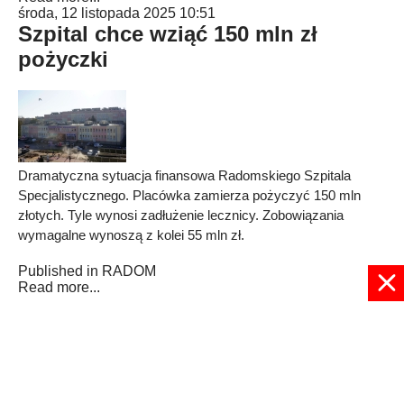
środa, 12 listopada 2025 10:51
Szpital chce wziąć 150 mln zł
pożyczki
Dramatyczna sytuacja finansowa Radomskiego Szpitala
Specjalistycznego. Placówka zamierza pożyczyć 150 mln
złotych. Tyle wynosi zadłużenie lecznicy. Zobowiązania
wymagalne wynoszą z kolei 55 mln zł.
Published in
RADOM
Read more...
5
6
7
8
9
10
11
12
13
14
Strona 10 z 1932