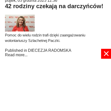
piątek, 05 grudnia 2025 12:56
42 rodziny czekają na darczyńców!
Pomoc do wielu rodzin trafi dzięki zaangażowaniu
wolontariuszy Szlachetnej Paczki.
Published in
DIECEZJA RADOMSKA
Read more...
4
5
6
7
8
9
10
11
12
13
Strona 9 z 1932