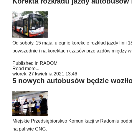
Korekta rozkładu jazdy autobusów l
Od soboty, 15 maja, ulegnie korekcie rozkład jazdy lini
powszednie i na korektach czasów przejazdów między w
Published in
RADOM
Read more...
wtorek, 27 kwietnia 2021 13:46
5 nowych autobusów będzie woził
Miejskie Przedsiębiorstwo Komunikacji w Radomiu podp
na paliwie CNG.