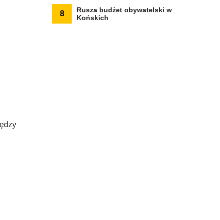
Rusza budżet obywatelski w
8
Końskich
iędzy