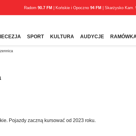
Radom
90.7 FM
| Końskie i Opoczno
94 FM
| Skarżysko Kam.
IECEZJA
SPORT
KULTURA
AUDYCJE
RAMÓWK
czennica
a
skie. Pojazdy zaczną kursować od 2023 roku.