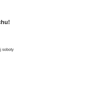
chu!
j soboty