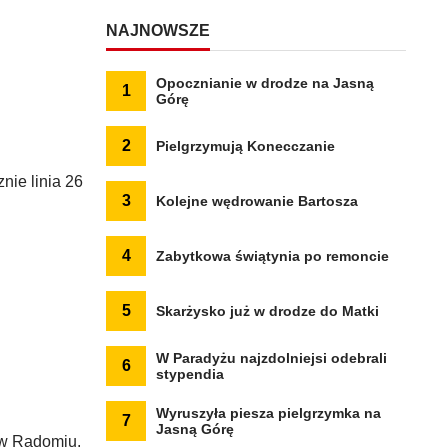
NAJNOWSZE
Opocznianie w drodze na Jasną
1
Górę
2
Pielgrzymują Konecczanie
nie linia 26
3
Kolejne wędrowanie Bartosza
4
Zabytkowa świątynia po remoncie
5
Skarżysko już w drodze do Matki
W Paradyżu najzdolniejsi odebrali
6
stypendia
Wyruszyła piesza pielgrzymka na
7
Jasną Górę
i w Radomiu.