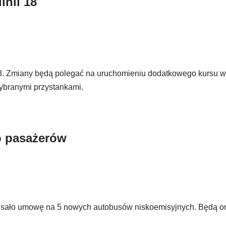
inii 18
i 18. Zmiany będą polegać na uruchomieniu dodatkowego kursu w
ybranymi przystankami.
o pasażerów
isało umowę na 5 nowych autobusów niskoemisyjnych. Będą on