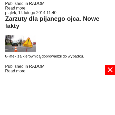
Published in
RADOM
Read more...
piątek, 14 lutego 2014 11:40
Zarzuty dla pijanego ojca. Nowe
fakty
8-latek za kierownicą doprowadził do wypadku.
Published in
RADOM
Read more...
193
194
195
196
197
198
199
200
201
202
Strona 198 z 208