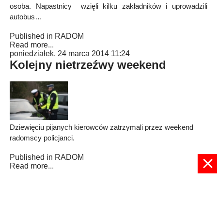
osoba. Napastnicy wzięli kilku zakładników i uprowadzili
autobus…
Published in
RADOM
Read more...
poniedziałek, 24 marca 2014 11:24
Kolejny nietrzeźwy weekend
Dziewięciu pijanych kierowców zatrzymali przez weekend
radomscy policjanci.
Published in
RADOM
Read more...
191
192
193
194
195
196
197
198
199
200