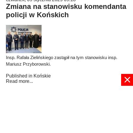
Zmiana na stanowisku komendanta
policji w Końskich
Insp. Rafała Zielińskiego zastąpił na tym stanowisku insp.
Mariusz Przyborowski.
Published in
Końskie
Read more...
1
2
3
4
5
6
7
8
9
10
Strona 4 z 208