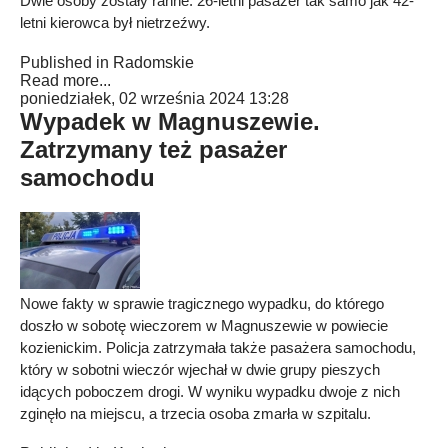
Dwie osoby zostały ranne. 26-letni pasażer tak samo jak 42-
letni kierowca był nietrzeźwy.
Published in
Radomskie
Read more...
poniedziałek, 02 września 2024 13:28
Wypadek w Magnuszewie.
Zatrzymany też pasażer
samochodu
Nowe fakty w sprawie tragicznego wypadku, do którego
doszło w sobotę wieczorem w Magnuszewie w powiecie
kozienickim. Policja zatrzymała także pasażera samochodu,
który w sobotni wieczór wjechał w dwie grupy pieszych
idących poboczem drogi. W wyniku wypadku dwoje z nich
zginęło na miejscu, a trzecia osoba zmarła w szpitalu.