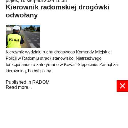
piątek, 16 sierpnia 2024 18:38
Kierownik radomskiej drogówki
odwołany
Kierownik wydziału ruchu drogowego Komendy Miejskiej
Policji w Radomiu stracił stanowisko. Nietrzeźwego
funkcjonariusza zatrzymano w Kowali-Stępocinie. Zasnął za
kierownicą, bo był pijany.
Published in
RADOM
Read more...
3
4
5
6
7
8
9
10
11
12
Strona 8 z 208