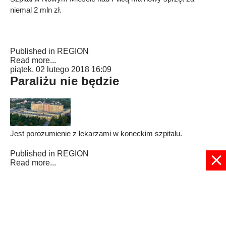
niemal 2 mln zł.
Published in
REGION
Read more...
piątek, 02 lutego 2018 16:09
Paraliżu nie będzie
Jest porozumienie z lekarzami w koneckim szpitalu.
Published in
REGION
Read more...
12
13
14
15
16
17
18
19
20
21
Strona 17 z 32