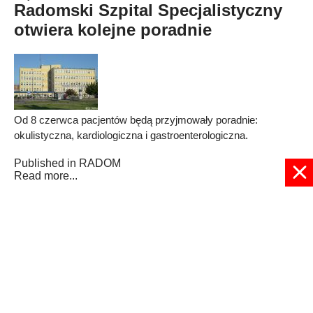
Radomski Szpital Specjalistyczny
otwiera kolejne poradnie
Od 8 czerwca pacjentów będą przyjmowały poradnie:
okulistyczna, kardiologiczna i gastroenterologiczna.
Published in
RADOM
Read more...
3
4
5
6
7
8
9
10
11
12
Strona 8 z 32