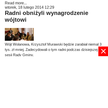
Read more...
wtorek, 18 lutego 2014 12:29
Radni obniżyli wynagrodzenie
wójtowi
Wójt Wolanowa, Krzysztof Murawski będzie zarabiał niemal 3
tys. zł mniej. Zadecydowali o tym radni podczas dzisiejszej
sesji Rady Gminy.
Published in
RADOM
Read more...
© 2024 radioplus.com.pl Wszelkie prawa zastrzeżone