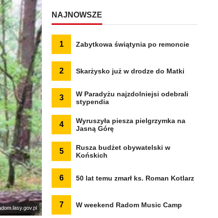
NAJNOWSZE
1
Zabytkowa świątynia po remoncie
2
Skarżysko już w drodze do Matki
W Paradyżu najzdolniejsi odebrali
3
stypendia
Wyruszyła piesza pielgrzymka na
4
Jasną Górę
Rusza budżet obywatelski w
5
Końskich
6
50 lat temu zmarł ks. Roman Kotlarz
7
W weekend Radom Music Camp
radom.lasy.gov.pl