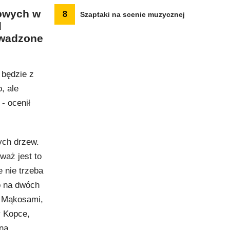
wowych w
8
Szaptaki na scenie muzycznej
d
owadzone
 będzie z
, ale
- ocenił
ych drzew.
waż jest to
e nie trzeba
o na dwóch
 Mąkosami,
y Kopce,
lną