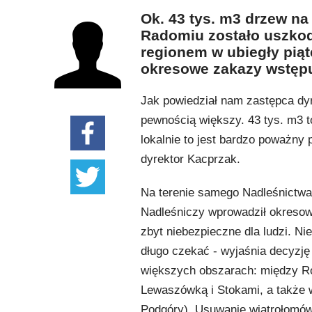
Ok. 43 tys. m3 drzew n
Radomiu zostało uszkod
regionem w ubiegły pią
okresowe zakazy wstępu
Jak powiedział nam zastępca dy
pewnością większy. 43 tys. m3 to
lokalnie to jest bardzo poważny 
dyrektor Kacprzak.
Na terenie samego Nadleśnictwa
Nadleśniczy wprowadził okresow
zbyt niebezpieczne dla ludzi. Ni
długo czekać - wyjaśnia decyzj
większych obszarach: między R
Lewaszówką i Stokami, a także 
Podgóry). Usuwanie wiatrołomów