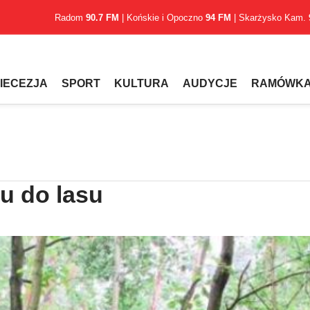
Radom
90.7 FM
| Końskie i Opoczno
94 FM
| Skarżysko Kam.
IECEZJA
SPORT
KULTURA
AUDYCJE
RAMÓWK
pu do lasu