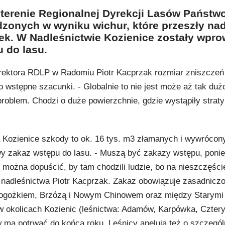
a terenie Regionalnej Dyrekcji Lasów Państ
zonych w wyniku wichur, które przeszły na
tek. W Nadleśnictwie Kozienice zostały wpr
 do lasu.
rektora RDLP w Radomiu Piotr Kacprzak rozmiar zniszczeń
 wstępne szacunki. - Globalnie to nie jest może aż tak dużo
problem. Chodzi o duże powierzchnie, gdzie wystąpiły straty 
 Kozienice szkody to ok. 16 tys. m3 złamanych i wywrócon
y zakaz wstępu do lasu. - Muszą być zakazy wstępu, ponie
e można dopuścić, by tam chodzili ludzie, bo na nieszczęści
ę nadleśnictwa Piotr Kacprzak. Zakaz obowiązuje zasadnicz
ogożkiem, Brzózą i Nowym Chinowem oraz między Starymi
w okolicach Kozienic (leśnictwa: Adamów, Karpówka, Czter
 ma potrwać do końca roku. Leśnicy apelują też o szczegó