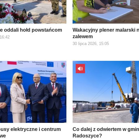
e oddali hołd powstańcom
Wakacyjny plener malarski 
zalewem
 16:42
30 lipca 2026, 15:05
usy elektryczne i centrum
Co dalej z odwiertem w gmin
owe
Radoszyce?