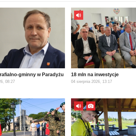
rafialno-gminny w Paradyżu
18 mln na inwestycje
26, 08:27
04 sierpnia 2026, 13:17