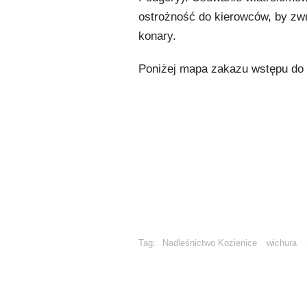
ostrożność do kierowców, by zw
konary.
Poniżej mapa zakazu wstępu do 
Tag:
Nadleśnictwo Kozienice
wichura