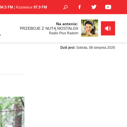
94.5 FM
| Kozienice
97.9 FM
Na antenie:
PRZEBOJE Z NUTĄ NOSTALGII
Radio Plus Radom
A
Dziś jest:
Sobota, 08 sierpnia 2026