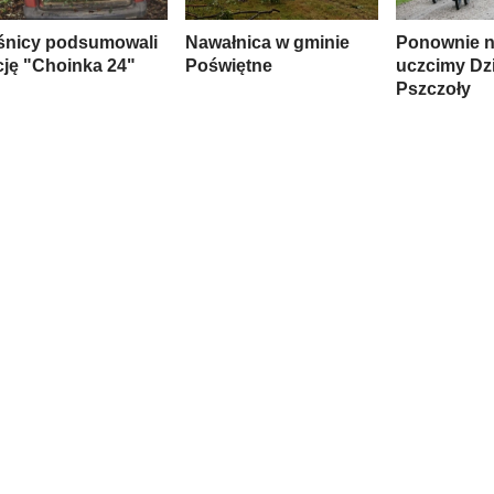
śnicy podsumowali
Nawałnica w gminie
Ponownie n
cję "Choinka 24"
Poświętne
uczcimy Dz
Pszczoły