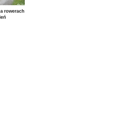
a rowerach
ień