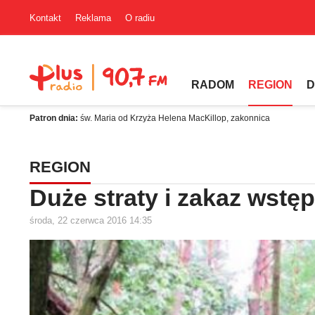
Kontakt
Reklama
O radiu
RADOM
REGION
D
Patron dnia:
św. Maria od Krzyża Helena MacKillop, zakonnica
REGION
Duże straty i zakaz wstę
środa, 22 czerwca 2016 14:35