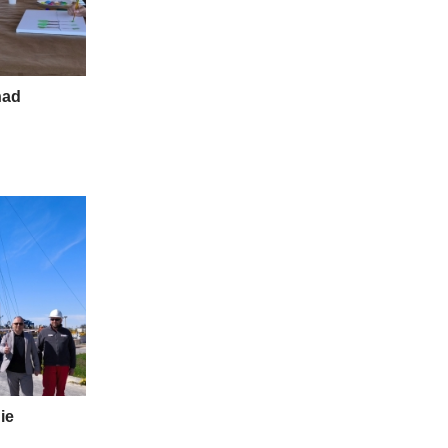
nad
ie