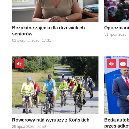
Bezpłatne zajęcia dla drzewickich
Opoczniani
seniorów
31 lipca 2026,
03 sierpnia 2026, 17:31
Rowerowy rajd wyruszy z Końskich
Będą autob
przesiadk
29 lipca 2026, 08:59