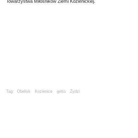
Towarzystwa Miłośników Ziemi Kozienickiej.
Tag:
Obelisk
Kozienice
getto
Żydzi