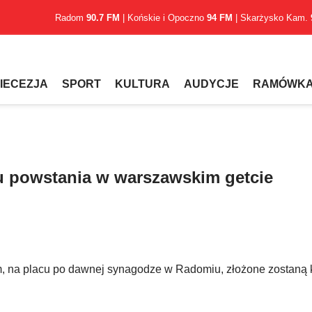
Radom
90.7 FM
| Końskie i Opoczno
94 FM
| Skarżysko Kam.
IECEZJA
SPORT
KULTURA
AUDYCJE
RAMÓWK
 powstania w warszawskim getcie
, na placu po dawnej synagodze w Radomiu, złożone zostaną k