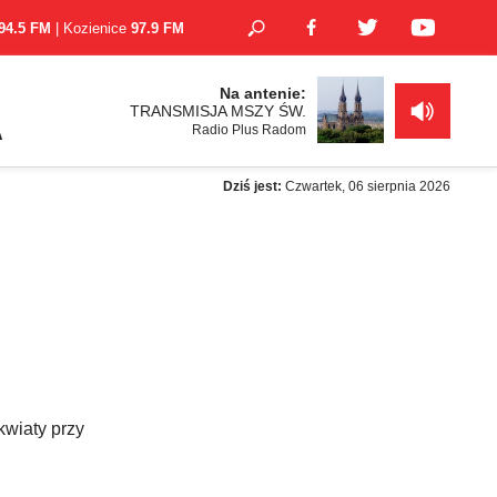
94.5 FM
| Kozienice
97.9 FM
Na antenie:
TRANSMISJA MSZY ŚW.
Radio Plus Radom
A
Dziś jest:
Czwartek, 06 sierpnia 2026
wiaty przy