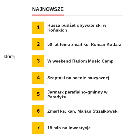
NAJNOWSZE
Rusza budżet obywatelski w
1
Końskich
2
50 lat temu zmarł ks. Roman Kotlarz
 której
3
W weekend Radom Music Camp
4
Szaptaki na scenie muzycznej
Jarmark parafialno-gminny w
5
Paradyżu
6
Zmarł ks. kan. Marian Strzałkowski
7
18 mln na inwestycje