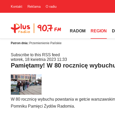
Kontakt
Reklama
O radiu
RADOM
REGION
D
Patron dnia:
Przemienienie Pańskie
Subscribe to this RSS feed
wtorek, 18 kwietnia 2023 11:33
Pamiętamy! W 80 rocznicę wybuchu
W 80 rocznicę wybuchu powstania w getcie warszawskim
Pomniku Pamięci Żydów Radomia.