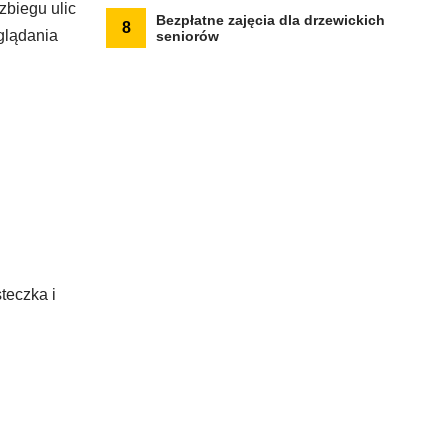
zbiegu ulic
Bezpłatne zajęcia dla drzewickich
8
glądania
seniorów
teczka i