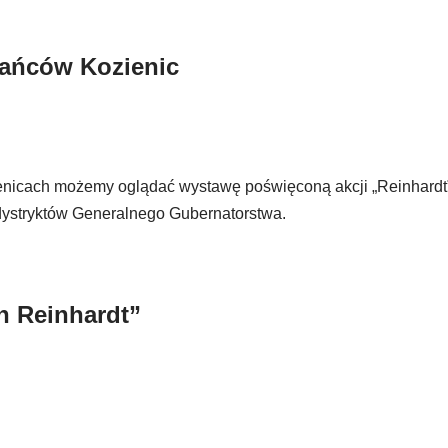
kańców Kozienic
icach możemy oglądać wystawę poświęconą akcji „Reinhardt”,
dystryktów Generalnego Gubernatorstwa.
n Reinhardt”