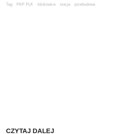
Tag:
PKP PLK
Idzikowice
stacja
przebudowa
CZYTAJ DALEJ