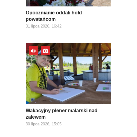
Opocznianie oddali hołd
powstańcom
31 lipca 2026, 16:42
Wakacyjny plener malarski nad
zalewem
30 lipca 2026, 15:05