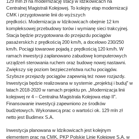
129 mln zł na modernizację stacji w Idzikowicach na
Centralnej Magistrali Kolejowej. To kolejny etap modernizacji
CMK i przygotowanie linii do wyższych
prędkości. Modernizacja w Idzikowicach obejmie 12 km
kompleksowej przebudowy torów i wymianę sieci trakcyjnej.
Stacja będzie przygotowana do przejazdu pociągów
pasażerskich z prędkością 200 km/h, a docelowo 230/250
km/h. Pociągi towarowe pojadą z prędkością 120 km/h. W
ramach inwestycji zaplanowano zabudowę komputerowych
urządzeń sterowania ruchem oraz budowę nowej nastawni.
Zwiększy się poziom bezpieczeństwa ruchu pociągów.
Szybsze przejazdy pociągów zapewnią też nowe rozjazdy.
Inwestycja będzie realizowana w systemie „projektuj i buduj” w
latach 2018-2020 w ramach projektu pn. „Modernizacja linii
kolejowej nr 4 – Centralna Magistrala Kolejowa etap II”.
Finansowanie inwestycji zapewniono ze środków
budżetowych. Wykonawcą prac o wartości ok. 129 mln zł
netto jest Budimex S.A.
Inwestycja planowana w Idzikowicach jest kolejnym
elementem prac na CMK. PKP Polskie Linie Kolejowe S.A. w