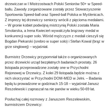
drzewiczan w I Mistrzostwach Polski Seniorów 50+ w Speed-
ballu. Zawody zorganizowane zostały przez Stowarzyszenie
Sportownia Speed-ball oraz Speed-ball Polska w Myślenicach.
Z imprezy tej drzewiccy seniorzy wrócili z pięcioma medalami.
– W gronie kobiet podwójną mistrzynią Polski została Maria
Smolarska, a Irena Kwiecień wywalczyła brązowy medal w
konkurencji super solo. Wśród mężczyzn z medali cieszyli się
Bogdan Piekarski (srebro w super solo) i Stefan Kowal (brąz w
grze singlowej) – wyjaśniał.
Burmistrz Drzewicy przypomniał także o organizowanych
przez drzewicki urząd bezpłatnych badaniach prostaty. 26
listopada przeprowadzone zostały one w Przychodni
Rejonowej w Drzewicy. Z kolei 29 listopada będzie można z
nich skorzystać w Przychodni DOM-MED w Jelni. – Badania
będą tu prowadzone w godzinach 15-18 – wyjaśniał Janusz
Reszelewski i zapraszał na nie panów w wieku 50-69 lat.
Posłuchaj całej rozmowy z Januszem Reszelewskim,
burmistrzem Drzewicy: