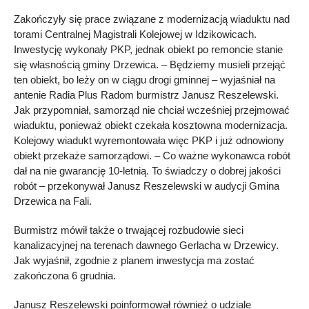
Zakończyły się prace związane z modernizacją wiaduktu nad
torami Centralnej Magistrali Kolejowej w Idzikowicach.
Inwestycję wykonały PKP, jednak obiekt po remoncie stanie
się własnością gminy Drzewica. – Będziemy musieli przejąć
ten obiekt, bo leży on w ciągu drogi gminnej – wyjaśniał na
antenie Radia Plus Radom burmistrz Janusz Reszelewski.
Jak przypomniał, samorząd nie chciał wcześniej przejmować
wiaduktu, ponieważ obiekt czekała kosztowna modernizacja.
Kolejowy wiadukt wyremontowała więc PKP i już odnowiony
obiekt przekaże samorządowi. – Co ważne wykonawca robót
dał na nie gwarancję 10-letnią. To świadczy o dobrej jakości
robót – przekonywał Janusz Reszelewski w audycji Gmina
Drzewica na Fali.
Burmistrz mówił także o trwającej rozbudowie sieci
kanalizacyjnej na terenach dawnego Gerlacha w Drzewicy.
Jak wyjaśnił, zgodnie z planem inwestycja ma zostać
zakończona 6 grudnia.
Janusz Reszelewski poinformował również o udziale