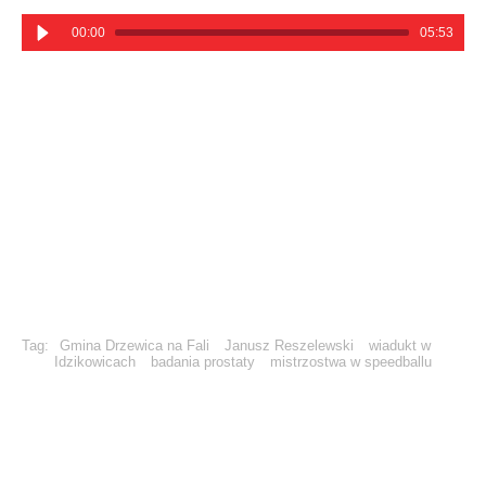
00:00
05:53
Tag:
Gmina Drzewica na Fali
Janusz Reszelewski
wiadukt w
Idzikowicach
badania prostaty
mistrzostwa w speedballu