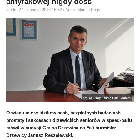
antyrakowej nigdy dość
środa, 27 listopada 2019 16:52
/ Autor: Marcin Prejs
fot. M. Prejs/Radio Plus Radom
O wiadukcie w Idzikowicach, bezpłatnych badaniach
prostaty i sukcesach drzewickich seniorów w speed-ballu
mówił w audycji Gmina Drzewica na Fali burmistrz
Drzewicy Janusz Reszelewski.