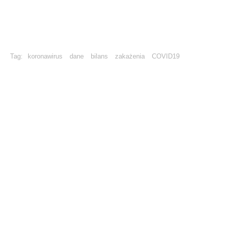
Tag:
koronawirus
dane
bilans
zakażenia
COVID19