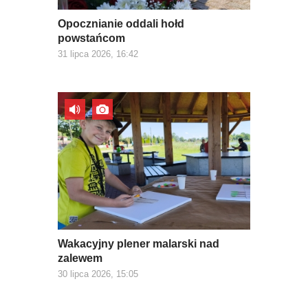
Opocznianie oddali hołd
powstańcom
31 lipca 2026, 16:42
Wakacyjny plener malarski nad
zalewem
30 lipca 2026, 15:05