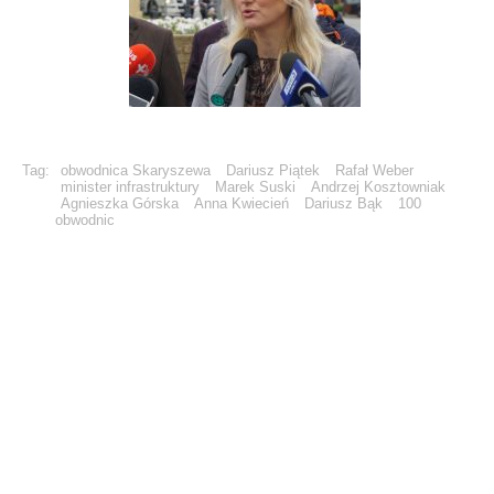
Tag:
obwodnica Skaryszewa
Dariusz Piątek
Rafał Weber
minister infrastruktury
Marek Suski
Andrzej Kosztowniak
Agnieszka Górska
Anna Kwiecień
Dariusz Bąk
100
obwodnic