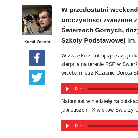
W przedostatni weekend 
uroczystości związane z
Świerżach Górnych, doży
Szkoły Podstawowej im.
Kamil Zapora
W związku z potrójną okazją i du
sierpnia na terenie PSP w Świerż
wiceburmistrz Kozienic Dorota St
00:00
Natomiast w niedzielę na boiska
jubileuszem IX wieków Świerży 
00:00