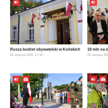
Rusza budżet obywatelski w Końskich
18 mln na 
05 sierpnia 2026, 17:42
04 sierpnia 20