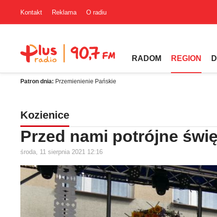
Kontakt
Reklama
O radiu
RADOM
REGION
D
Patron dnia:
Przemienienie Pańskie
Kozienice
Przed nami potrójne świ
środa, 11 sierpnia 2021 12:16