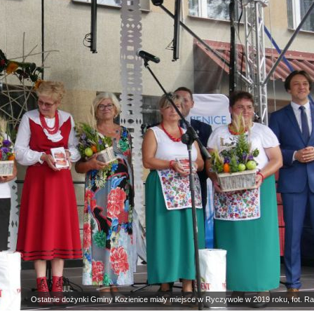
Ostatnie dożynki Gminy Kozienice miały miejsce w Ryczywole w 2019 roku, fot. R