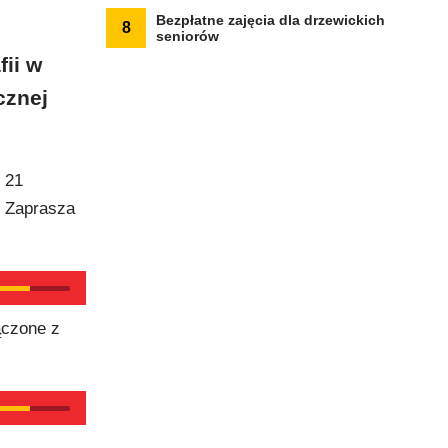
Bezpłatne zajęcia dla drzewickich
8
seniorów
fii w
cznej
 21
. Zaprasza
ączone z