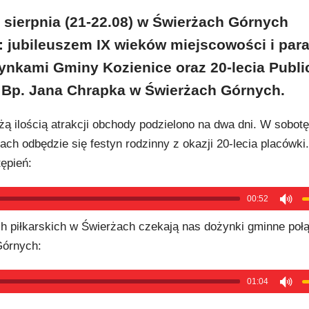
sierpnia (21-22.08) w Świerżach Górnych
: jubileuszem IX wieków miejscowości i para
nkami Gminy Kozienice oraz 20-lecia Publi
 Bp. Jana Chrapka w Świerżach Górnych.
żą ilością atrakcji obchody podzielono na dwa dni. W sobotę
ach odbędzie się festyn rodzinny z okazji 20-lecia placówki
ępień:
00:52
ch piłkarskich w Świerżach czekają nas dożynki gminne poł
Górnych:
01:04