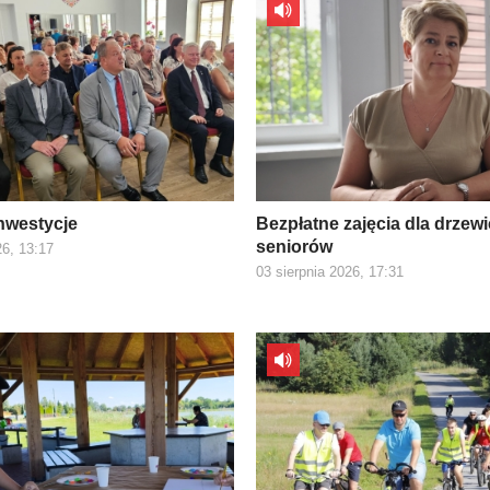
inwestycje
Bezpłatne zajęcia dla drzew
seniorów
26, 13:17
03 sierpnia 2026, 17:31