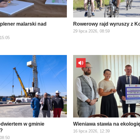
plener malarski nad
Rowerowy rajd wyruszy z K
29 lipca 2026, 08:59
 15:05
 odwiertem w gminie
Wieniawa stawia na ekologi
?
16 lipca 2026, 12:39
 08:50