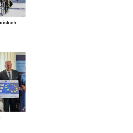
ońskich
ę