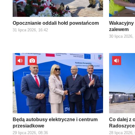
Opocznianie oddali hołd powstańcom
Wakacyjny 
zalewem
31 lipca 2026, 16:42
30 lipca 2026,
Będą autobusy elektryczne i centrum
Co dalej z
przesiadkowe
Radoszyce
29 lipca 2026, 08:36
28 lipca 2026,