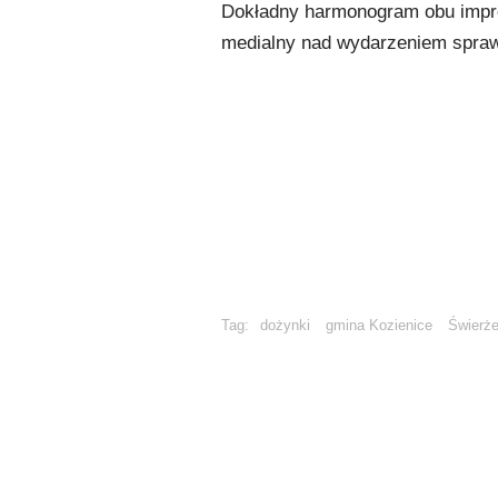
Dokładny harmonogram obu imprez 
medialny nad wydarzeniem spra
Tag:
dożynki
gmina Kozienice
Świerż