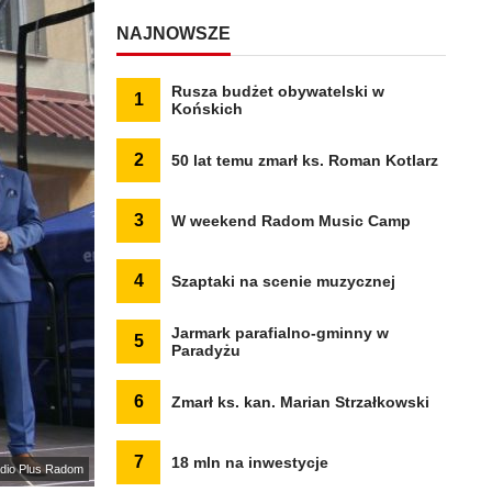
NAJNOWSZE
Rusza budżet obywatelski w
1
Końskich
2
50 lat temu zmarł ks. Roman Kotlarz
3
W weekend Radom Music Camp
4
Szaptaki na scenie muzycznej
Jarmark parafialno-gminny w
5
Paradyżu
6
Zmarł ks. kan. Marian Strzałkowski
7
18 mln na inwestycje
adio Plus Radom