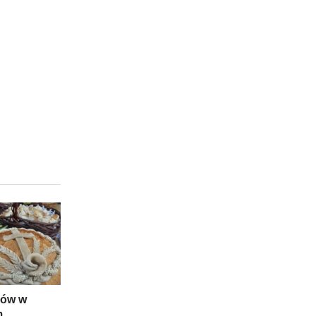
nów w
m