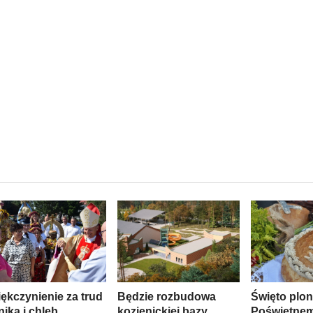
ękczynienie za trud
Będzie rozbudowa
Święto plo
nika i chleb
kozienickiej bazy
Poświętne