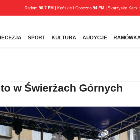
Radom
90.7 FM
| Końskie i Opoczno
94 FM
| Skarżysko Kam.
IECEZJA
SPORT
KULTURA
AUDYCJE
RAMÓWK
ęto w Świerżach Górnych