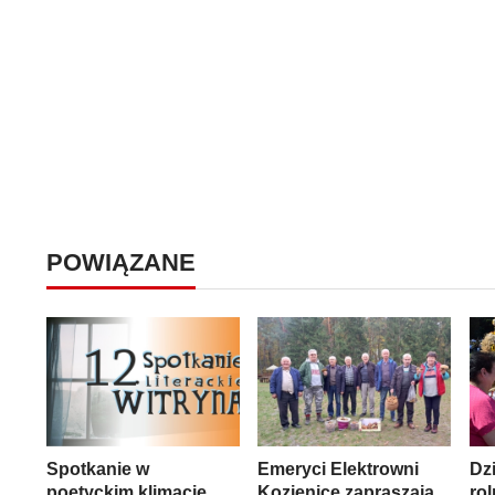
POWIĄZANE
Spotkanie w
Emeryci Elektrowni
Dzi
poetyckim klimacie
Kozienice zapraszają
rol