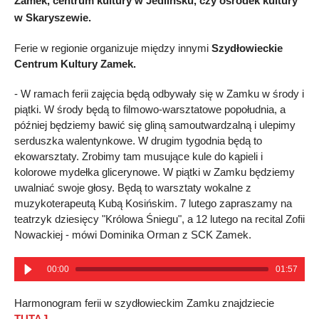
Zamek, centrum kultury w Jedlińsku, czy ośrodek kultury
w Skaryszewie.
Ferie w regionie organizuje między innymi
Szydłowieckie
Centrum Kultury Zamek.
- W ramach ferii zajęcia będą odbywały się w Zamku w środy i
piątki. W środy będą to filmowo-warsztatowe popołudnia, a
później będziemy bawić się gliną samoutwardzalną i ulepimy
serduszka walentynkowe. W drugim tygodnia będą to
ekowarsztaty. Zrobimy tam musujące kule do kąpieli i
kolorowe mydełka glicerynowe. W piątki w Zamku będziemy
uwalniać swoje głosy. Będą to warsztaty wokalne z
muzykoterapeutą Kubą Kosińskim. 7 lutego zapraszamy na
teatrzyk dziesięcy "Królowa Śniegu", a 12 lutego na recital Zofii
Nowackiej - mówi Dominika Orman z SCK Zamek.
00:00
01:57
Harmonogram ferii w szydłowieckim Zamku znajdziecie
TUTAJ.