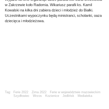
w Zakrzewie koło Radomia. Wikariusz parafii ks. Kamil
Kowalski na kilka dni zabiera dzieci i młodzież do Białki.
Uczestnikami wypoczynku będą ministranci, scholanki, oaza
dziecięca i młodzieżowa.
Tag:
Ferie 2022
Zima 2022
Ferie w województwie mazowieckim
Szydłowiec
Wrzos
Kozienice
Jedlińsk
Mediateka