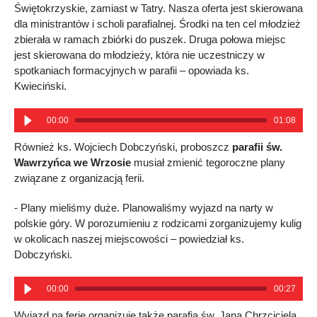
Świętokrzyskie, zamiast w Tatry. Nasza oferta jest skierowana
dla ministrantów i scholi parafialnej. Środki na ten cel młodzież
zbierała w ramach zbiórki do puszek. Druga połowa miejsc
jest skierowana do młodzieży, która nie uczestniczy w
spotkaniach formacyjnych w parafii – opowiada ks.
Kwieciński.
00:00
01:08
Również ks. Wojciech Dobczyński, proboszcz
parafii św.
Wawrzyńca we Wrzosie
musiał zmienić tegoroczne plany
związane z organizacją ferii.
- Plany mieliśmy duże. Planowaliśmy wyjazd na narty w
polskie góry. W porozumieniu z rodzicami zorganizujemy kulig
w okolicach naszej miejscowości – powiedział ks.
Dobczyński.
00:00
00:27
Wyjazd na ferie organizuje także parafia św. Jana Chrzciciela