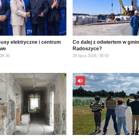
usy elektryczne i centrum
Co dalej z odwiertem w gmin
owe
Radoszyce?
 08:36
28 lipca 2026, 08:50