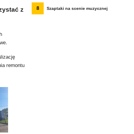
8
zystać z
Szaptaki na scenie muzycznej
h
we.
lizację
nia remontu