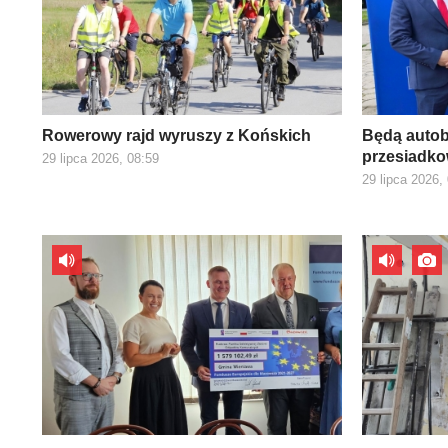
Rowerowy rajd wyruszy z Końskich
Będą autob
przesiadk
29 lipca 2026, 08:59
29 lipca 2026,