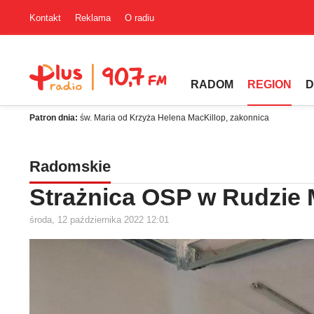
Kontakt
Reklama
O radiu
RADOM
REGION
D
Patron dnia:
św. Maria od Krzyża Helena MacKillop, zakonnica
Radomskie
Strażnica OSP w Rudzie
środa, 12 października 2022 12:01