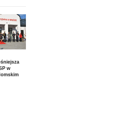
śniejsza
OSP w
adomskim