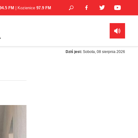
94.5 FM
| Kozienice
97.9 FM
A
Dziś jest:
Sobota, 08 sierpnia 2026