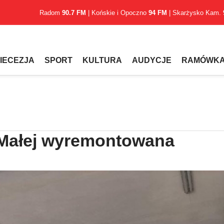
Radom
90.7 FM
| Końskie i Opoczno
94 FM
| Skarżysko Kam.
IECEZJA
SPORT
KULTURA
AUDYCJE
RAMÓWK
 Małej wyremontowana