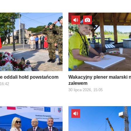
e oddali hołd powstańcom
Wakacyjny plener malarski 
zalewem
 16:42
30 lipca 2026, 15:05