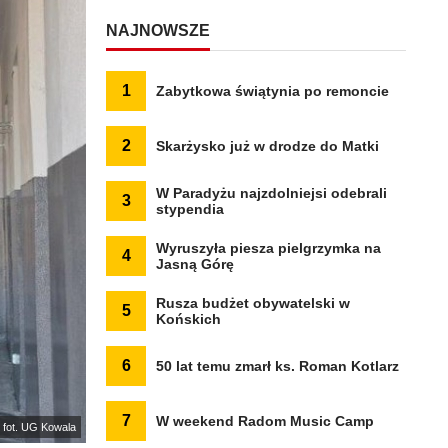
NAJNOWSZE
1
Zabytkowa świątynia po remoncie
2
Skarżysko już w drodze do Matki
W Paradyżu najzdolniejsi odebrali
3
stypendia
Wyruszyła piesza pielgrzymka na
4
Jasną Górę
Rusza budżet obywatelski w
5
Końskich
6
50 lat temu zmarł ks. Roman Kotlarz
7
W weekend Radom Music Camp
fot. UG Kowala