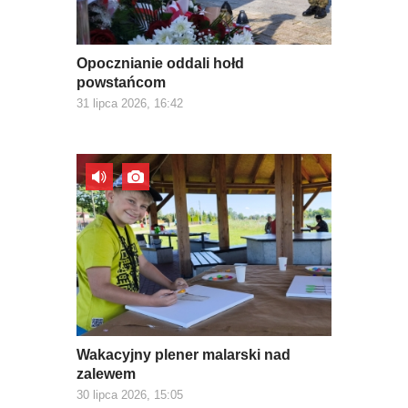
Opocznianie oddali hołd
powstańcom
31 lipca 2026, 16:42
Wakacyjny plener malarski nad
zalewem
30 lipca 2026, 15:05