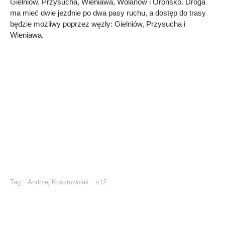
Gielniów, Przysucha, Wieniawa, Wolanów i Orońsko. Droga
ma mieć dwie jezdnie po dwa pasy ruchu, a dostęp do trasy
będzie możliwy poprzez węzły: Gielniów, Przysucha i
Wieniawa.
Tag:
Andrzej Kosztowniak
s12