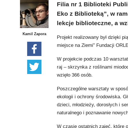
Filia nr 1 Biblioteki Pu
Eko z Biblioteką”, w ra
lekcje biblioteczne, a wz
Kamil Zapora
Projekt realizowany był dzięki p
miejsce na Ziemi” Fundacji ORL
W projekcie podczas 10 warsztat
raj – skrzynka z roślinami miododa
wzięło 366 osób.
Poszczególne warsztaty w sposó
ekologii i ochrony środowiska. 
dzieci, młodzieży, dorosłych i s
naturalnego i poznawanie nowych
W czasie ostatnich zajęć, które o