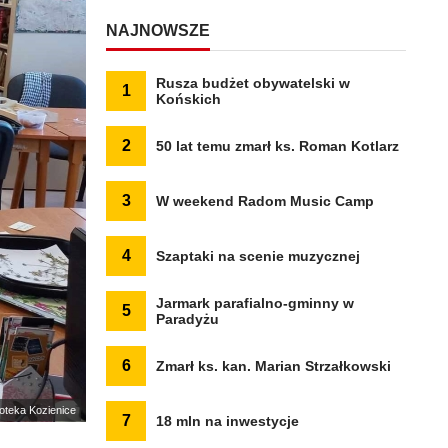
NAJNOWSZE
Rusza budżet obywatelski w
1
Końskich
2
50 lat temu zmarł ks. Roman Kotlarz
3
W weekend Radom Music Camp
4
Szaptaki na scenie muzycznej
Jarmark parafialno-gminny w
5
Paradyżu
6
Zmarł ks. kan. Marian Strzałkowski
lioteka Kozienice
7
18 mln na inwestycje