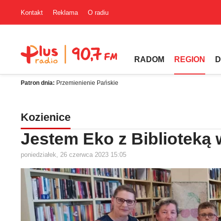
Kontakt
Reklama
O radiu
RADOM
REGION
D
Patron dnia:
Przemienienie Pańskie
Kozienice
Jestem Eko z Biblioteką
poniedziałek, 26 czerwca 2023 15:05