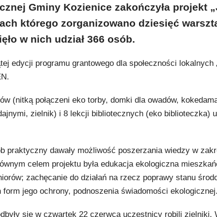
blicznej Gminy Kozienice zakończyła projekt 
mach którego zorganizowano dziesięć warszt
ięło w nich udział 366 osób.
iątej edycji programu grantowego dla społeczności lokalnych
EN.
ów (nitką połączeni eko torby, domki dla owadów, kokedama
jnymi, zielnik) i 8 lekcji bibliotecznych (eko biblioteczka) u
b praktyczny dawały możliwość poszerzania wiedzy w zakr
Głównym celem projektu była edukacja ekologiczna mieszka
eniorów; zachęcanie do działań na rzecz poprawy stanu środ
 form jego ochrony, podnoszenia świadomości ekologicznej
dbyły się w czwartek 22 czerwca uczestnicy robili zielniki.