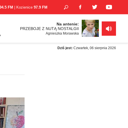
94.5 FM
| Kozienice
97.9 FM
Na antenie:
PRZEBOJE Z NUTĄ NOSTALGII
Agnieszka Morawska
A
Dziś jest:
Czwartek, 06 sierpnia 2026