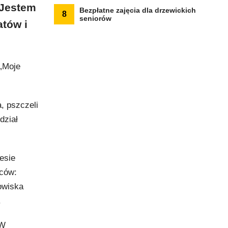
„Jestem
Bezpłatne zajęcia dla drzewickich
8
seniorów
atów i
 „Moje
, pszczeli
dział
esie
ńców:
owiska
.
 W