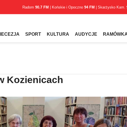
Radom
90.7 FM
| Końskie i Opoczno
94 FM
| Skarżysko Kam.
IECEZJA
SPORT
KULTURA
AUDYCJE
RAMÓWK
 w Kozienicach