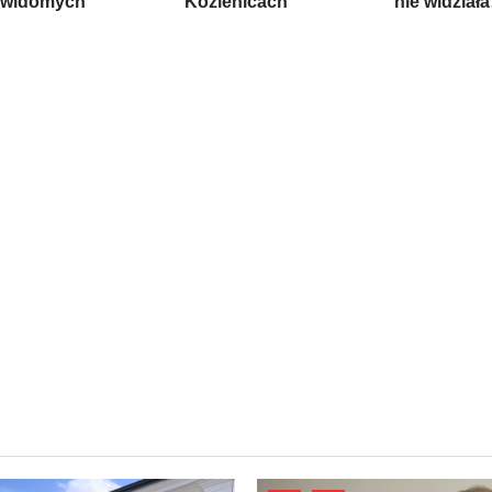
ewidomych
Kozienicach
nie widział