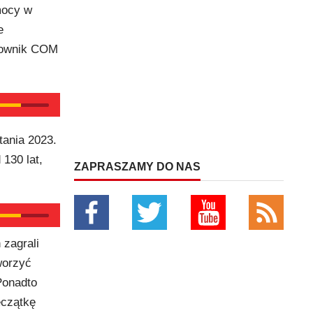
mocy w
e
erownik COM
tania 2023.
130 lat,
ZAPRASZAMY DO NAS
 zagrali
worzyć
Ponadto
eczątkę