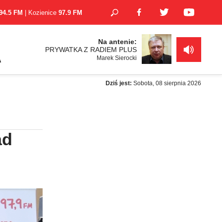
94.5 FM
| Kozienice
97.9 FM
Na antenie:
PRYWATKA Z RADIEM PLUS
Marek Sierocki
A
Dziś jest:
Sobota, 08 sierpnia 2026
ad