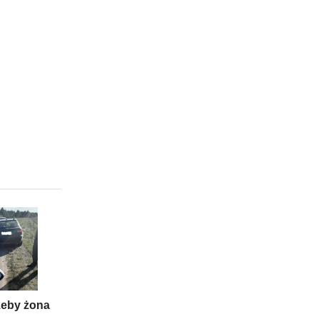
 żeby żona