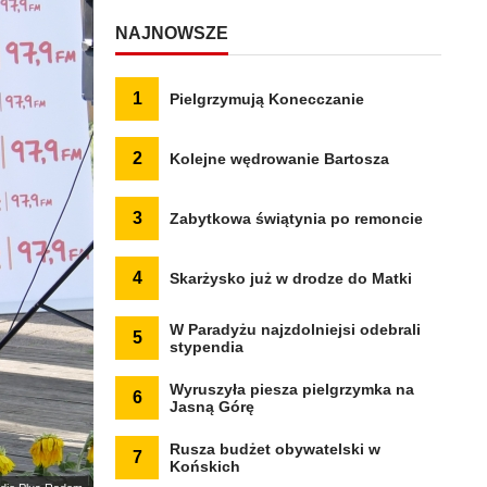
NAJNOWSZE
1
Pielgrzymują Konecczanie
2
Kolejne wędrowanie Bartosza
3
Zabytkowa świątynia po remoncie
4
Skarżysko już w drodze do Matki
W Paradyżu najzdolniejsi odebrali
5
stypendia
Wyruszyła piesza pielgrzymka na
6
Jasną Górę
Rusza budżet obywatelski w
7
Końskich