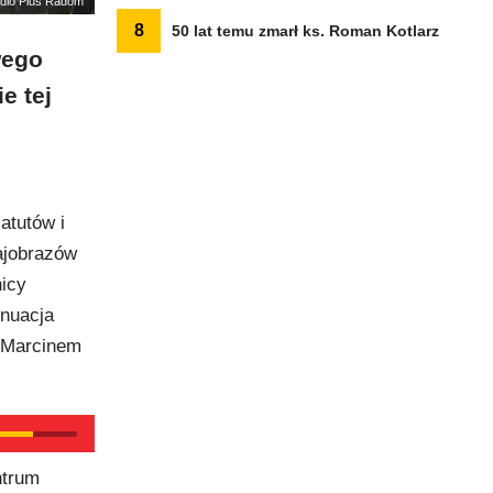
adio Plus Radom
8
50 lat temu zmarł ks. Roman Kotlarz
wego
e tej
atutów i
ajobrazów
icy
ynuacja
z Marcinem
ntrum