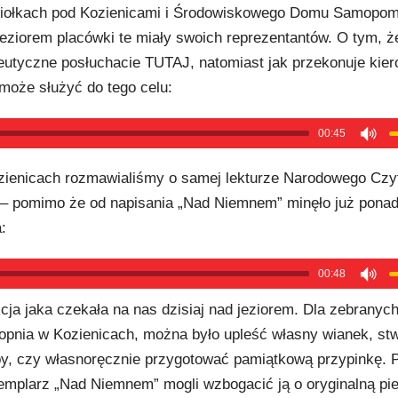
iołkach pod Kozienicami i Środowiskowego Domu Samopo
jeziorem placówki te miały swoich reprezentantów. O tym, ż
eutyczne posłuchacie TUTAJ, natomiast jak przekonuje ki
może służyć do tego celu:
00:45
Kozienicach rozmawialiśmy o samej lekturze Narodowego Czy
– pomimo że od napisania „Nad Niemnem” minęło już ponad 
:
00:48
kcja jaka czekała na nas dzisiaj nad jeziorem. Dla zebranych
opnia w Kozienicach, można było upleść własny wianek, st
py, czy własnoręcznie przygotować pamiątkową przypinkę. 
zemplarz „Nad Niemnem” mogli wzbogacić ją o oryginalną pi