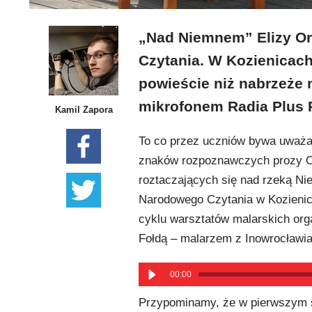
„Nad Niemnem” Elizy Or
Czytania. W Kozienicach
powieście niż nabrzeże 
mikrofonem Radia Plus
Kamil Zapora
To co przez uczniów bywa uważan
znaków rozpoznawczych prozy O
roztaczających się nad rzeką Ni
Narodowego Czytania w Kozienicac
cyklu warsztatów malarskich org
Fołdą – malarzem z Inowrocławia
00:00
Przypominamy, że w pierwszym s