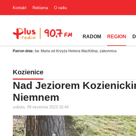
Kontakt
Reklama
O radiu
RADOM
REGION
D
Patron dnia:
św. Maria od Krzyża Helena MacKillop, zakonnica
Kozienice
Nad Jeziorem Kozienickim
Niemnem
sobota, 09 września 2023 16:44