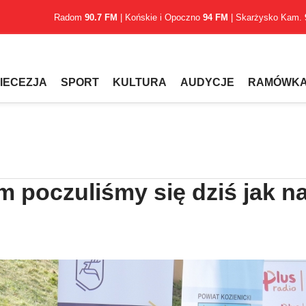
Radom
90.7 FM
| Końskie i Opoczno
94 FM
| Skarżysko Kam.
IECEZJA
SPORT
KULTURA
AUDYCJE
RAMÓWK
 poczuliśmy się dziś jak n