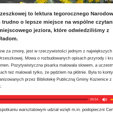
fot. R
zeszkowej to lektura tegorocznego Narodo
 trudno o lepsze miejsce na wspólne czytani
miejscowego jeziora, które odwiedziliśmy z
 Radom.
e za zmorę, jest w rzeczywistości jednym z największych 
rzeszkowej. Mowa o rozbudowanych opisach przyrody i kr
emen. Pozytywistyczna pisarka malowała słowem, a uczestn
h też malowali tylko, że pędzlem na płótnie. Była to kont
anizowanych przez Bibliotekę Publiczną Gminy Kozienice 
:
00:54
potkaniu warsztatowym udział wzięli m.in. podopieczni Ce