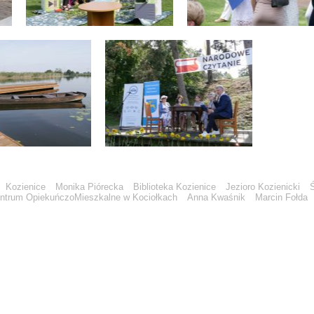
Kozienice
Monika Piórecka
Biblioteka Kozienice
Jezioro Kozienicki
ntrum OpiekuńczoMieszkalne w Kociołkach
Anna Kwaśnik
Marcin Fołda