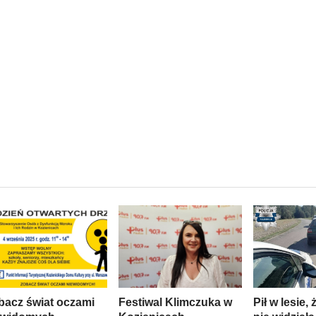
bacz świat oczami
Festiwal Klimczuka w
Pił w lesie,