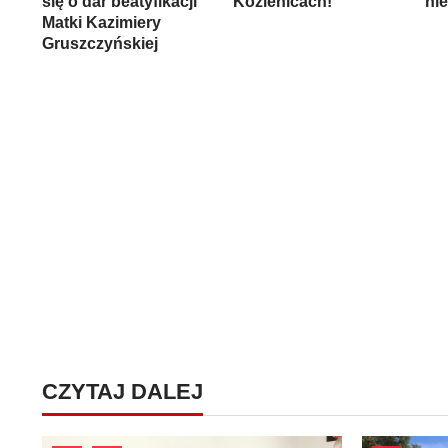
się o dar beatyfikacji
Kozienicach!
ni
Matki Kazimiery
Gruszczyńskiej
CZYTAJ DALEJ