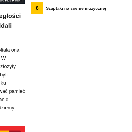
adio Plus Radom
8
Szaptaki na scenie muzycznej
egłości
dali
Miała ona
. W
złożyły
byli:
zku
ować pamięć
anie
ędziemy