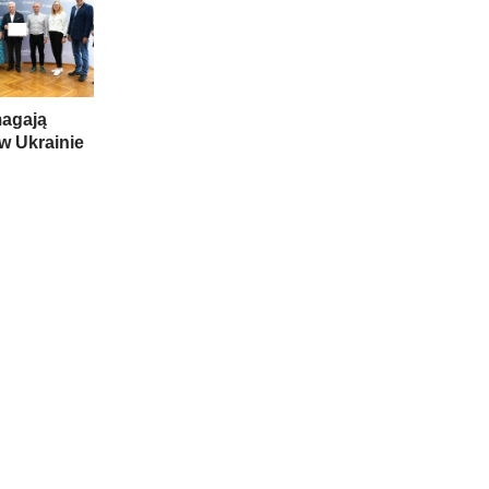
magają
w Ukrainie