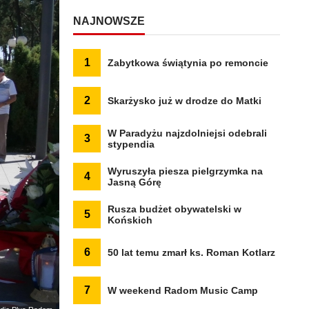
NAJNOWSZE
1
Zabytkowa świątynia po remoncie
2
Skarżysko już w drodze do Matki
W Paradyżu najzdolniejsi odebrali
3
stypendia
Wyruszyła piesza pielgrzymka na
4
Jasną Górę
Rusza budżet obywatelski w
5
Końskich
6
50 lat temu zmarł ks. Roman Kotlarz
7
W weekend Radom Music Camp