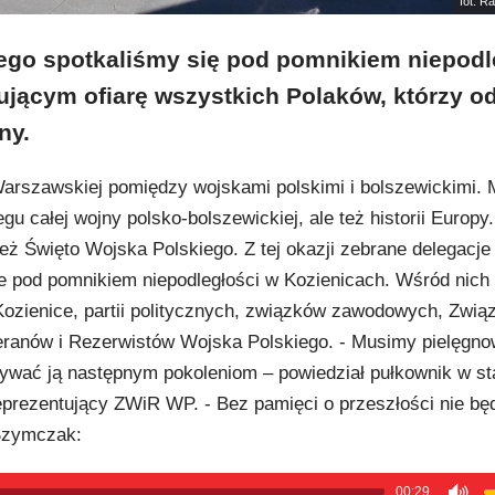
fot. R
ego spotkaliśmy się pod pomnikiem niepodl
jącym ofiarę wszystkich Polaków, którzy od
ny.
 Warszawskiej pomiędzy wojskami polskimi i bolszewickimi. 
u całej wojny polsko-bolszewickiej, ale też historii Europy
ż Święto Wojska Polskiego. Z tej okazji zebrane delegacje 
ze pod pomnikiem niepodległości w Kozienicach. Wśród nich 
 Kozienice, partii politycznych, związków zawodowych, Zwią
ranów i Rezerwistów Wojska Polskiego. - Musimy pielęgn
azywać ją następnym pokoleniom – powiedział pułkownik w st
prezentujący ZWiR WP. - Bez pamięci o przeszłości nie b
 Szymczak:
00:29