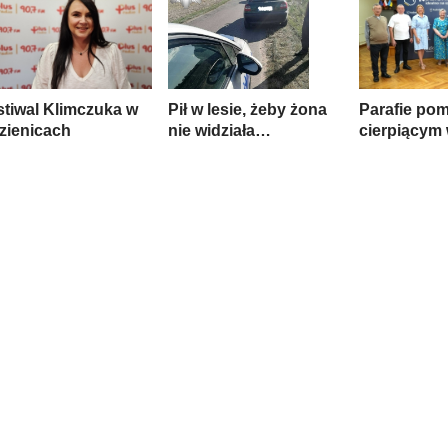
stiwal Klimczuka w
Pił w lesie, żeby żona
Parafie po
zienicach
nie widziała…
cierpiącym 