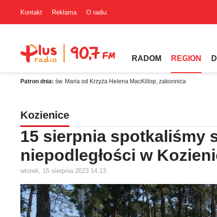
Kontakt
Reklama
O radiu
RADOM
REGION
D
Patron dnia:
św. Maria od Krzyża Helena MacKillop, zakonnica
Kozienice
15 sierpnia spotkaliśmy
niepodległości w Kozien
wtorek, 15 sierpnia 2023 14:13