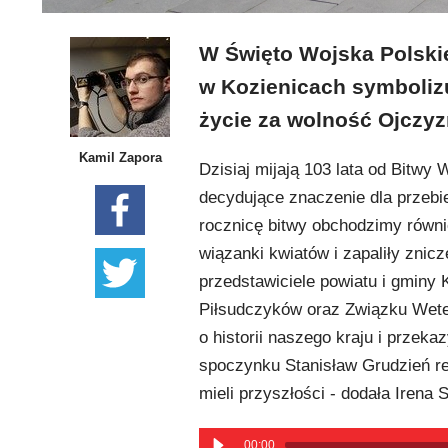
W Święto Wojska Polski
w Kozienicach symbolizu
życie za wolność Ojczyz
Kamil Zapora
Dzisiaj mijają 103 lata od Bitwy
decydujące znaczenie dla przebieg
rocznicę bitwy obchodzimy równie
wiązanki kwiatów i zapaliły znic
przedstawiciele powiatu i gminy
Piłsudczyków oraz Związku Wete
o historii naszego kraju i przek
spoczynku Stanisław Grudzień re
mieli przyszłości - dodała Irena
00:00