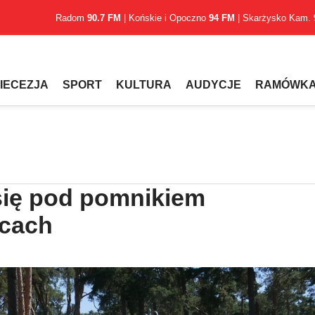
Radom
90.7 FM
| Końskie i Opoczno
94 FM
| Skarżysko Kam.
IECEZJA
SPORT
KULTURA
AUDYCJE
RAMÓWK
 się pod pomnikiem
icach