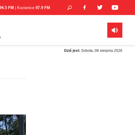
94.5 FM
| Kozienice
97.9 FM
A
Dziś jest:
Sobota, 08 sierpnia 2026