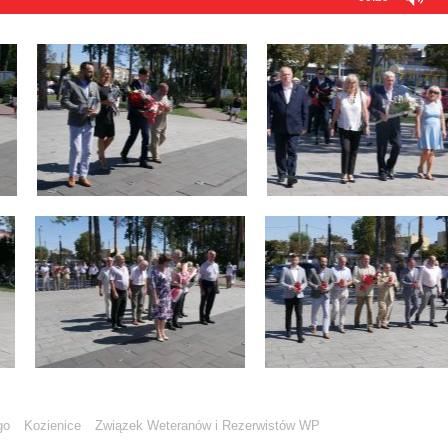
go
Kozienice
Związek Weteranów i Rezerwistów WP