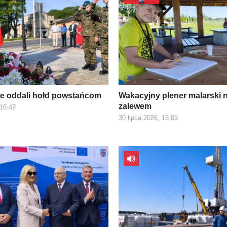
e oddali hołd powstańcom
Wakacyjny plener malarski 
zalewem
 16:42
30 lipca 2026, 15:05