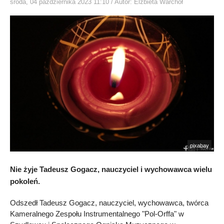
środa, 04 października 2023 11:10
/ Autor: Elżbieta Warchoł
pixabay
Nie żyje Tadeusz Gogacz, nauczyciel i wychowawca wielu
pokoleń.
Odszedł Tadeusz Gogacz, nauczyciel, wychowawca, twórca
Kameralnego Zespołu Instrumentalnego "Pol-Orffa" w