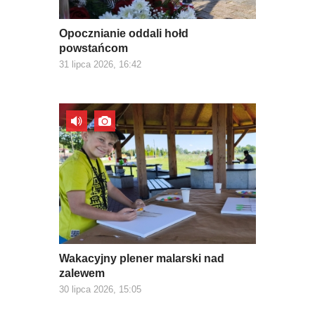
Opocznianie oddali hołd
powstańcom
31 lipca 2026, 16:42
Wakacyjny plener malarski nad
zalewem
30 lipca 2026, 15:05