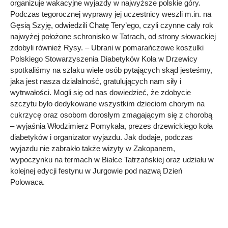
organizuje wakacyjne wyjazdy w najwyższe polskie góry.
Podczas tegorocznej wyprawy jej uczestnicy weszli m.in. na
Gęsią Szyję, odwiedzili Chatę Tery’ego, czyli czynne cały rok
najwyżej położone schronisko w Tatrach, od strony słowackiej
zdobyli również Rysy. – Ubrani w pomarańczowe koszulki
Polskiego Stowarzyszenia Diabetyków Koła w Drzewicy
spotkaliśmy na szlaku wiele osób pytających skąd jesteśmy,
jaka jest nasza działalność, gratulujących nam siły i
wytrwałości. Mogli się od nas dowiedzieć, że zdobycie
szczytu było dedykowane wszystkim dzieciom chorym na
cukrzycę oraz osobom dorosłym zmagającym się z chorobą
– wyjaśnia Włodzimierz Pomykała, prezes drzewickiego koła
diabetyków i organizator wyjazdu. Jak dodaje, podczas
wyjazdu nie zabrakło także wizyty w Zakopanem,
wypoczynku na termach w Białce Tatrzańskiej oraz udziału w
kolejnej edycji festynu w Jurgowie pod nazwą Dzień
Polowaca.