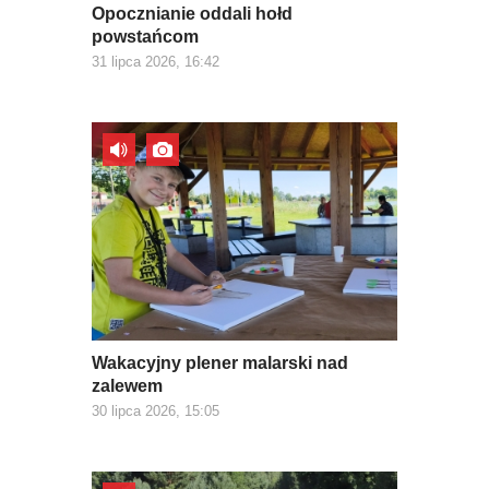
Opocznianie oddali hołd
powstańcom
31 lipca 2026, 16:42
Wakacyjny plener malarski nad
zalewem
30 lipca 2026, 15:05