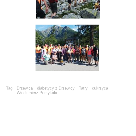
Tag:
Drzewica
diabetycy z Drzewicy
Tatry
cukrzyca
Włodzimierz Pomykała