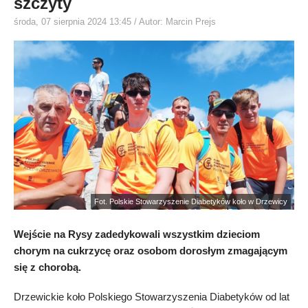
szczyty
środa, 07 sierpnia 2024 13:45
/ Autor: Marcin Prejs
Fot. Polskie Stowarzyszenie Diabetyków koło w Drzewicy
Wejście na Rysy zadedykowali wszystkim dzieciom
chorym na cukrzycę oraz osobom dorosłym zmagającym
się z chorobą.
Drzewickie koło Polskiego Stowarzyszenia Diabetyków od lat