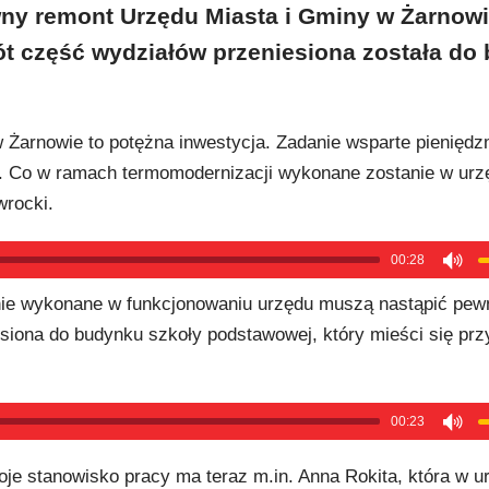
ny remont Urzędu Miasta i Gminy w Żarnowi
t część wydziałów przeniesiona została do
Żarnowie to potężna inwestycja. Zadanie wsparte pieniędz
ł. Co w ramach termomodernizacji wykonane zostanie w urz
wrocki.
00:28
nie wykonane w funkcjonowaniu urzędu muszą nastąpić pew
siona do budynku szkoły podstawowej, który mieści się przy
00:23
je stanowisko pracy ma teraz m.in. Anna Rokita, która w u