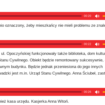
00:20
io oznaczony, żeby mieszkańcy nie mieli problemu ze znal
00:22
l. Opoczyńskiej funkcjonowały także biblioteka, dom kultu
tanu Cywilnego. Obiekt będzie remontowany sukcesywnie, 
łównym budynku. Będzie jednak przeniesiona do jego innych
adzki jest m.in. Urząd Stanu Cywilnego. Anna Ściubeł, zas
00:26
nież kasa urzędu. Kasjerka Anna Witoń.