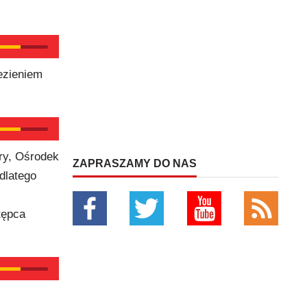
ezieniem
ry, Ośrodek
ZAPRASZAMY DO NAS
dlatego
tępca