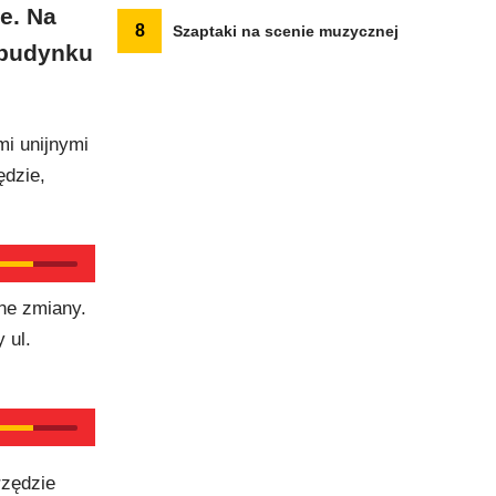
e. Na
8
Szaptaki na scenie muzycznej
 budynku
mi unijnymi
ędzie,
ne zmiany.
 ul.
rzędzie