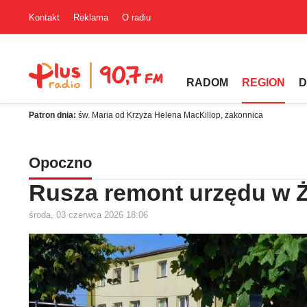
Kontakt
Reklama
O radiu
RADOM
REGION
D
Patron dnia:
św. Maria od Krzyża Helena MacKillop, zakonnica
Opoczno
Rusza remont urzędu w 
środa, 03 czerwca 2026 18:06