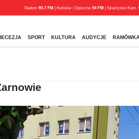
Radom
90.7 FM
| Końskie i Opoczno
94 FM
| Skarżysko Kam.
IECEZJA
SPORT
KULTURA
AUDYCJE
RAMÓWK
Żarnowie