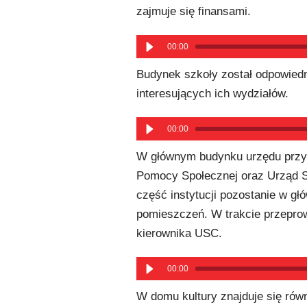
zajmuje się finansami.
00:00
Budynek szkoły został odpowiedn
interesujących ich wydziałów.
00:00
W głównym budynku urzędu przy u
Pomocy Społecznej oraz Urząd S
część instytucji pozostanie w g
pomieszczeń. W trakcie przeprow
kierownika USC.
00:00
W domu kultury znajduje się rów