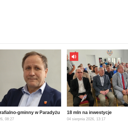
rafialno-gminny w Paradyżu
18 mln na inwestycje
26, 08:27
04 sierpnia 2026, 13:17