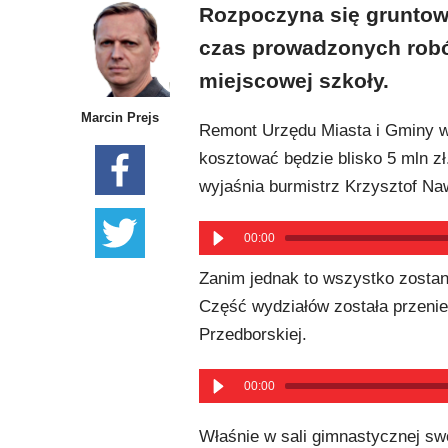
Rozpoczyna się gruntow
czas prowadzonych robó
miejscowej szkoły.
Marcin Prejs
Remont Urzędu Miasta i Gminy w 
kosztować będzie blisko 5 mln z
wyjaśnia burmistrz Krzysztof Na
00:00
Zanim jednak to wszystko zosta
Część wydziałów została przenie
Przedborskiej.
00:00
Właśnie w sali gimnastycznej swo