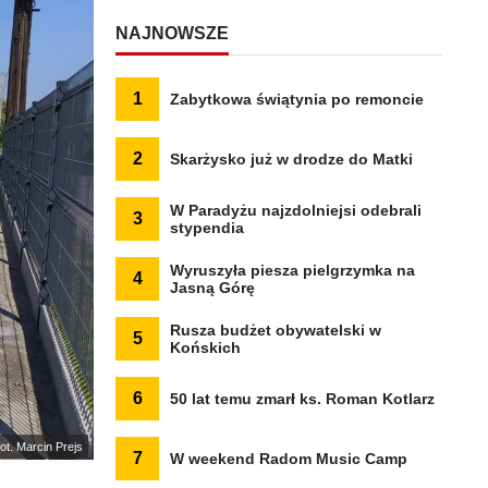
NAJNOWSZE
1
Zabytkowa świątynia po remoncie
2
Skarżysko już w drodze do Matki
W Paradyżu najzdolniejsi odebrali
3
stypendia
Wyruszyła piesza pielgrzymka na
4
Jasną Górę
Rusza budżet obywatelski w
5
Końskich
6
50 lat temu zmarł ks. Roman Kotlarz
ot. Marcin Prejs
7
W weekend Radom Music Camp