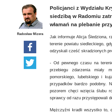
Policjanci z Wydziału K
siedzibą w Radomiu zatr
włamań na plebanie przy 
Radosław Mizera
Jak informuje Alicja Śledziona, 
terenie powiatu siedleckiego, g
odzyskali cześć skradzionych pr
- Od pewnego czasu na tereni
przebiegu zdarzenia miały m
pomorskiego, lubelskiego i k
przypadków bardzo podobny. Na
pozorem chęci wzięcia ślubu r
sprawcy od razu przystępowali do
Mężczyźni kradli wszystko to, 