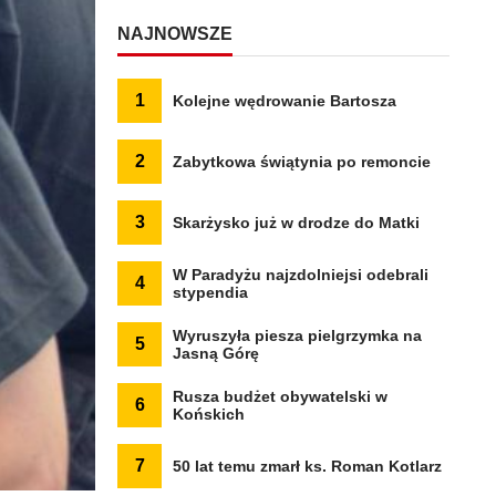
NAJNOWSZE
1
Kolejne wędrowanie Bartosza
2
Zabytkowa świątynia po remoncie
3
Skarżysko już w drodze do Matki
W Paradyżu najzdolniejsi odebrali
4
stypendia
Wyruszyła piesza pielgrzymka na
5
Jasną Górę
Rusza budżet obywatelski w
6
Końskich
7
50 lat temu zmarł ks. Roman Kotlarz