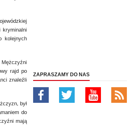
ojewódzkiej
 kryminalni
o kolejnych
. Mężczyźni
owy rajd po
ZAPRASZAMY DO NAS
ci znaleźli
ężczyzn, był
łamaniem do
żczyźni mają