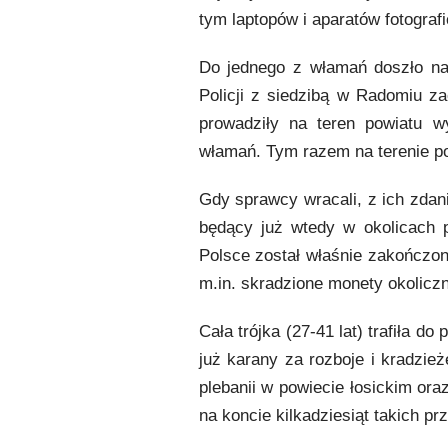
tym laptopów i aparatów fotogra
Do jednego z włamań doszło na
Policji z siedzibą w Radomiu za
prowadziły na teren powiatu w
włamań. Tym razem na terenie po
Gdy sprawcy wracali, z ich zdan
będący już wtedy w okolicach p
Polsce został właśnie zakończon
m.in. skradzione monety okolicz
Cała trójka (27-41 lat) trafiła d
już karany za rozboje i kradzi
plebanii w powiecie łosickim ora
na koncie kilkadziesiąt takich pr