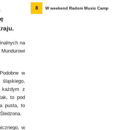
8
z
W weekend Radom Music Camp
ię
raju.
minalnych na
. Mundurowi
 Podobne w
śląskiego,
w każdym z
tak, to pod
a pusta, to
 Śledzona.
nicznego, w