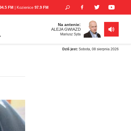
94.5 FM
| Kozienice
97.9 FM
Na antenie:
ALEJA GWIAZD
Mariusz Syta
A
Dziś jest:
Sobota, 08 sierpnia 2026