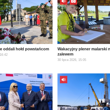
e oddali hołd powstańcom
Wakacyjny plener malarski 
zalewem
 16:42
30 lipca 2026, 15:05