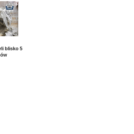
li blisko 5
ków