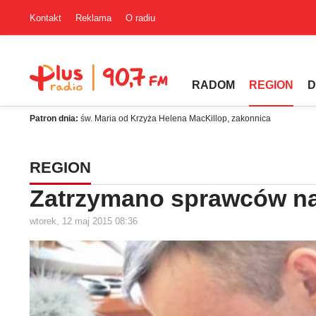
Kontakt
Reklama
O radiu
RADOM
REGION
D
Patron dnia:
św. Maria od Krzyża Helena MacKillop, zakonnica
REGION
Zatrzymano sprawców na
wtorek, 12 maj 2015 08:36