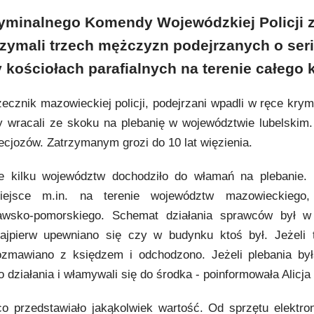
ryminalnego Komendy Wojewódzkiej Policji 
zymali trzech mężczyzn podejrzanych o ser
kościołach parafialnych na terenie całego k
rzecznik mazowieckiej policji, podejrzani wpadli w ręce kry
dy wracali ze skoku na plebanię w województwie lubelskim
ecjozów. Zatrzymanym grozi do 10 lat więzienia.
e kilku województw dochodziło do włamań na plebanie.
iejsce m.in. na terenie województw mazowieckiego, 
ujawsko-pomorskiego. Schemat działania sprawców był 
jpierw upewniano się czy w budynku ktoś był. Jeżeli 
ozmawiano z księdzem i odchodzono. Jeżeli plebania był
 działania i włamywali się do środka - poinformowała Alicja
co przedstawiało jakąkolwiek wartość. Od sprzętu elektro