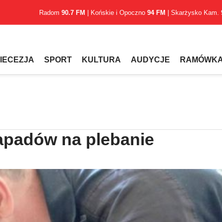
Radom
90.7 FM
| Końskie i Opoczno
94 FM
| Skarżysko Kam.
IECEZJA
SPORT
KULTURA
AUDYCJE
RAMÓWK
padów na plebanie