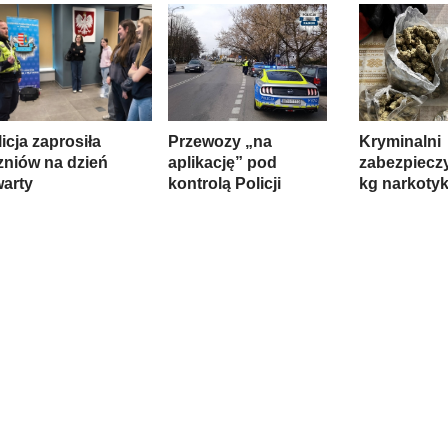
icja zaprosiła
Przewozy „na
Kryminalni
zniów na dzień
aplikację” pod
zabezpieczy
warty
kontrolą Policji
kg narkoty