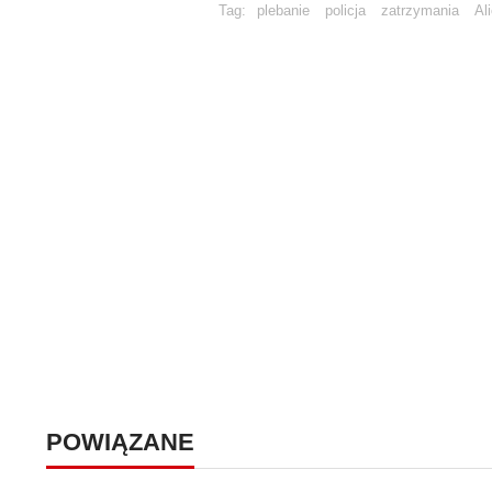
Tag:
plebanie
policja
zatrzymania
Al
POWIĄZANE