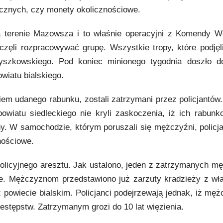
ficznych, czy monety okolicznościowe.
 terenie Mazowsza i to właśnie operacyjni z Komendy W
częli rozpracowywać grupę. Wszystkie tropy, które podjęli
yszkowskiego. Pod koniec minionego tygodnia doszło d
wiatu bialskiego.
iem udanego rabunku, zostali zatrzymani przez policjantów
owiatu siedleckiego nie kryli zaskoczenia, iż ich rabunk
y. W samochodzie, którym poruszali się mężczyźni, policjan
nościowe.
o policyjnego aresztu. Jak ustalono, jeden z zatrzymanych m
eże. Mężczyznom przedstawiono już zarzuty kradzieży z w
z powiecie bialskim. Policjanci podejrzewają jednak, iż mę
zestępstw. Zatrzymanym grozi do 10 lat więzienia.