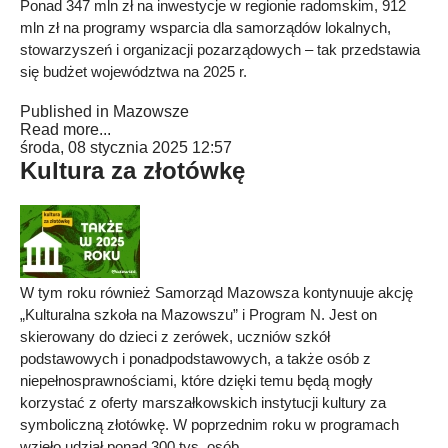
Ponad 347 mln zł na inwestycje w regionie radomskim, 912
mln zł na programy wsparcia dla samorządów lokalnych,
stowarzyszeń i organizacji pozarządowych – tak przedstawia
się budżet województwa na 2025 r.
Published in
Mazowsze
Read more...
środa, 08 stycznia 2025 12:57
Kultura za złotówkę
W tym roku również Samorząd Mazowsza kontynuuje akcję
„Kulturalna szkoła na Mazowszu” i Program N. Jest on
skierowany do dzieci z zerówek, uczniów szkół
podstawowych i ponadpodstawowych, a także osób z
niepełnosprawnościami, które dzięki temu będą mogły
korzystać z oferty marszałkowskich instytucji kultury za
symboliczną złotówkę. W poprzednim roku w programach
wzięło udział ponad 300 tys. osób.