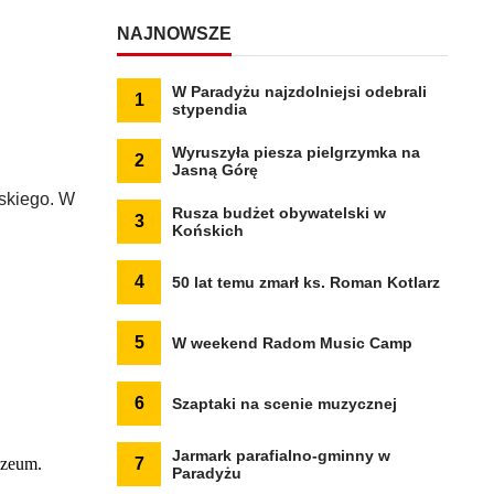
NAJNOWSZE
W Paradyżu najzdolniejsi odebrali
1
stypendia
Wyruszyła piesza pielgrzymka na
2
Jasną Górę
skiego. W
Rusza budżet obywatelski w
3
Końskich
4
50 lat temu zmarł ks. Roman Kotlarz
5
W weekend Radom Music Camp
6
Szaptaki na scenie muzycznej
Jarmark parafialno-gminny w
uzeum.
7
Paradyżu