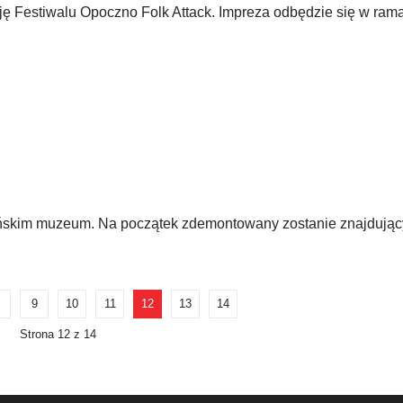
ę Festiwalu Opoczno Folk Attack. Impreza odbędzie się w ram
ńskim muzeum. Na początek zdemontowany zostanie znajdujący
9
10
11
12
13
14
Strona 12 z 14