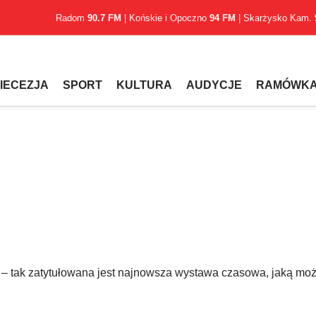
Radom
90.7 FM
| Końskie i Opoczno
94 FM
| Skarżysko Kam.
IECEZJA
SPORT
KULTURA
AUDYCJE
RAMÓWK
i” – tak zatytułowana jest najnowsza wystawa czasowa, jaką mo