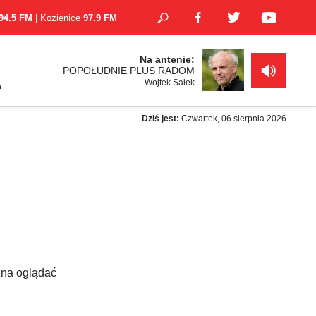
94.5 FM
| Kozienice
97.9 FM
Na antenie:
POPOŁUDNIE PLUS RADOM
Wojtek Sałek
A
Dziś jest:
Czwartek, 06 sierpnia 2026
żna oglądać