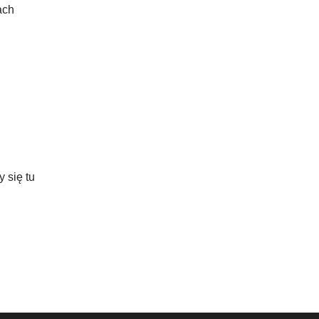
ach
 się tu