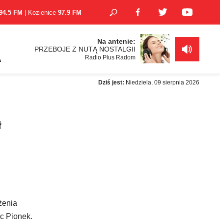
94.5 FM
| Kozienice
97.9 FM
Na antenie:
PRZEBOJE Z NUTĄ NOSTALGII
Radio Plus Radom
A
Dziś jest:
Niedziela, 09 sierpnia 2026
ł
żenia
ec Pionek.