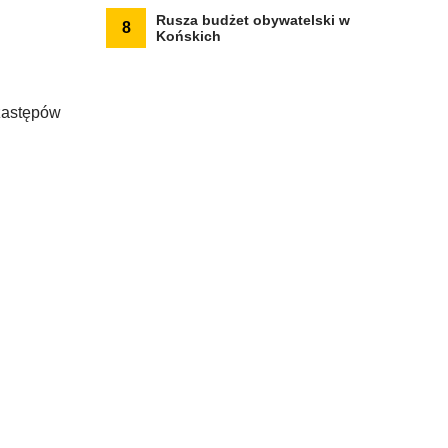
Rusza budżet obywatelski w
8
Końskich
 zastępów