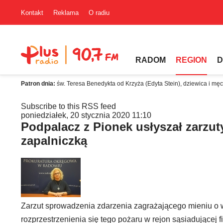
Kontakt
Reklama
O radiu
RADOM
REGION
D
Patron dnia:
św. Teresa Benedykta od Krzyża (Edyta Stein), dziewica i mę
Subscribe to this RSS feed
poniedziałek, 20 stycznia 2020 11:10
Podpalacz z Pionek usłyszał zarzuty
zapalniczką
Zarzut sprowadzenia zdarzenia zagrażającego mieniu o w
rozprzestrzenienia się tego pożaru w rejon sąsiadującej