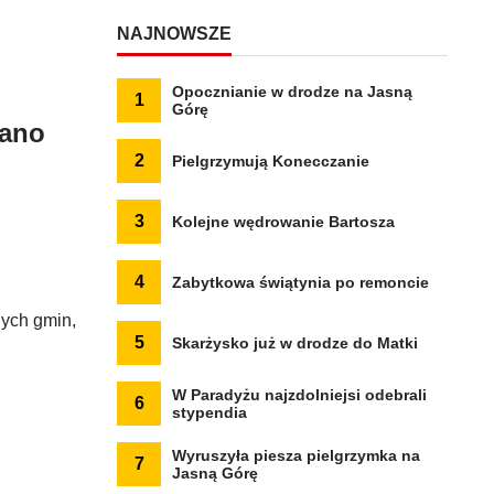
NAJNOWSZE
Opocznianie w drodze na Jasną
1
Górę
dano
2
Pielgrzymują Konecczanie
3
Kolejne wędrowanie Bartosza
4
Zabytkowa świątynia po remoncie
nych gmin,
5
Skarżysko już w drodze do Matki
W Paradyżu najzdolniejsi odebrali
6
stypendia
Wyruszyła piesza pielgrzymka na
7
Jasną Górę