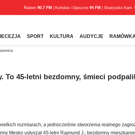
Radom
90.7 FM
| Końskie i Opoczno
94 FM
| Skarżysko Kam.
IECEZJA
SPORT
KULTURA
AUDYCJE
RAMÓWK
czennica
. To 45-letni bezdomny, śmieci podpali
ielkich rozmiarach, a jednocześnie stworzenia realnego zagro
 firmy Mesko usłyszał 45-letni Rajmund J., bezdomny mieszkani