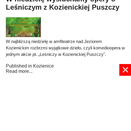
Leśniczym z Kozienickiej Puszczy
W najbliższą niedzielę w amfiteatrze nad Jeziorem
Kozienickim rozbrzmi wyjątkowe dzieło, czyli komedioopera w
jednym akcie pt. „Leśniczy w Kozienickiej Puszczy".
Published in
Kozienice
Read more...
1
2
3
4
5
6
7
8
9
10
Strona 3 z 12