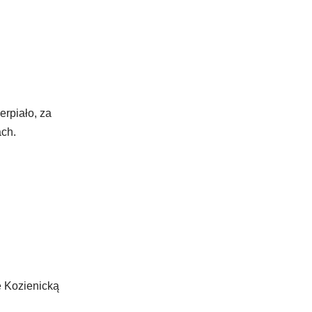
rpiało, za
ach.
ę Kozienicką