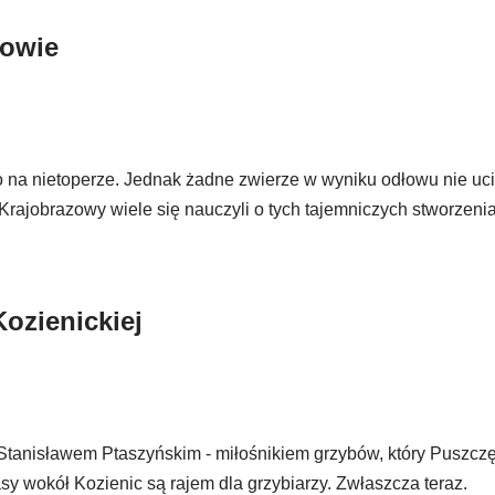
towie
na nietoperze. Jednak żadne zwierze w wyniku odłowu nie ucie
Krajobrazowy wiele się nauczyli o tych tajemniczych stworzeni
Kozienickiej
Stanisławem Ptaszyńskim - miłośnikiem grzybów, który Puszcz
asy wokół Kozienic są rajem dla grzybiarzy. Zwłaszcza teraz.