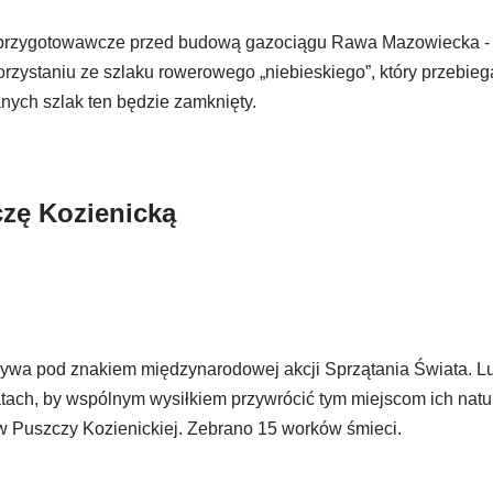
ce przygotowawcze przed budową gazociągu Rawa Mazowiecka -
ystaniu ze szlaku rowerowego „niebieskiego”, który przebieg
nych szlak ten będzie zamknięty.
czę Kozienicką
upływa pod znakiem międzynarodowej akcji Sprzątania Świata. L
atach, by wspólnym wysiłkiem przywrócić tym miejscom ich natur
w Puszczy Kozienickiej. Zebrano 15 worków śmieci.