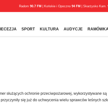
Radom
90.7 FM
| Końskie i Opoczno
94 FM
| Skarżysko Kam.
IECEZJA
SPORT
KULTURA
AUDYCJE
RAMÓWK
amer służących ochronie przeciwpożarowej, wykorzystywane są
 i przyczyniły się już do uchwycenia wielu sprawców leśnych sz