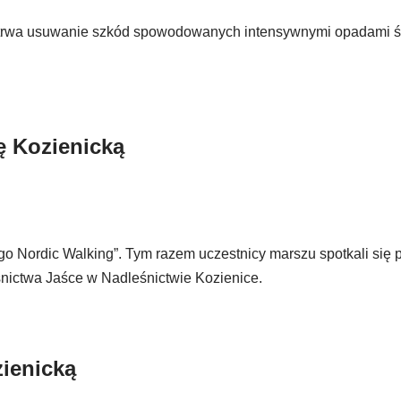
ej trwa usuwanie szkód spowodowanych intensywnymi opadami 
ę Kozienicką
go Nordic Walking”. Tym razem uczestnicy marszu spotkali się 
śnictwa Jaśce w Nadleśnictwie Kozienice.
ienicką