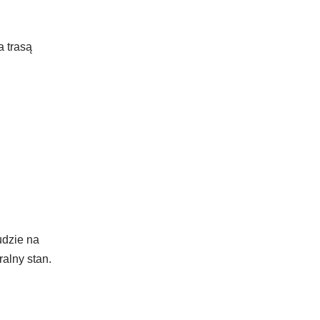
a trasą
udzie na
alny stan.