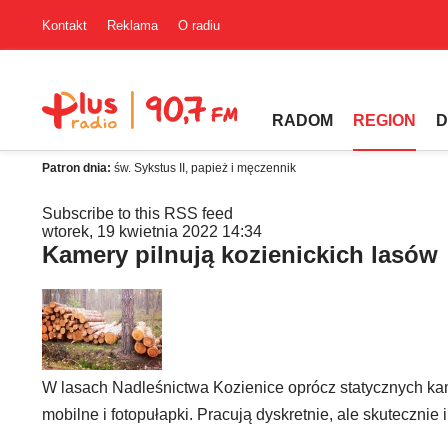
Kontakt
Reklama
O radiu
RADOM
REGION
D
Patron dnia:
św. Sykstus II, papież i męczennik
Subscribe to this RSS feed
wtorek, 19 kwietnia 2022 14:34
Kamery pilnują kozienickich lasów
W lasach Nadleśnictwa Kozienice oprócz statycznych k
mobilne i fotopułapki. Pracują dyskretnie, ale skutecznie