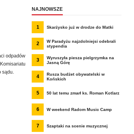
NAJNOWSZE
1
Skarżysko już w drodze do Matki
W Paradyżu najzdolniejsi odebrali
2
stypendia
taci odpadów
Wyruszyła piesza pielgrzymka na
3
Jasną Górę
 Komisariatu
o sądu.
Rusza budżet obywatelski w
4
Końskich
5
50 lat temu zmarł ks. Roman Kotlarz
6
W weekend Radom Music Camp
7
Szaptaki na scenie muzycznej