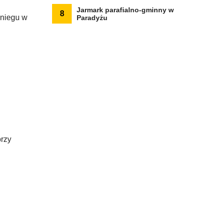
Jarmark parafialno-gminny w
8
śniegu w
Paradyżu
przy