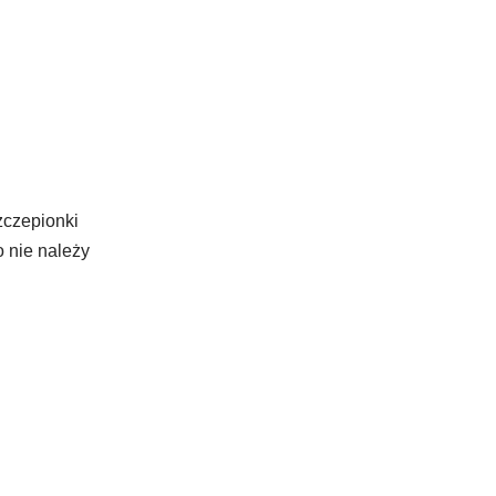
zczepionki
o nie należy