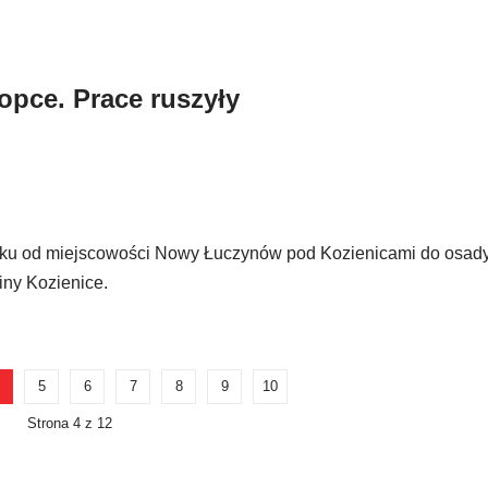
opce. Prace ruszyły
ku od miejscowości Nowy Łuczynów pod Kozienicami do osady
iny Kozienice.
5
6
7
8
9
10
Strona 4 z 12