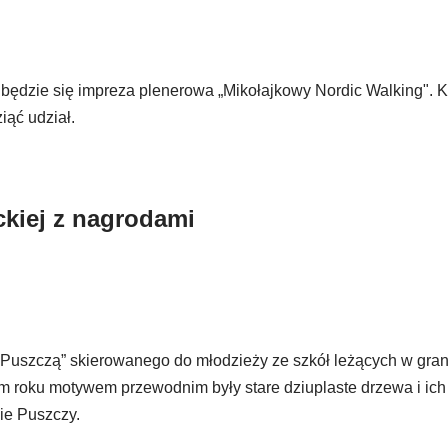
odbędzie się impreza plenerowa „Mikołajkowy Nordic Walking". 
ąć udział.
ckiej z nagrodami
 Puszczą” skierowanego do młodzieży ze szkół leżących w gra
m roku motywem przewodnim były stare dziuplaste drzewa i ich 
ie Puszczy.