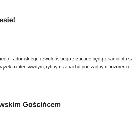
esie!
kiego, radomskiego i zwoleńskiego zrzucane będą z samolotu s
ie krążek o intensywnym, rybnym zapachu pod żadnym pozorem g
lewskim Gościńcem