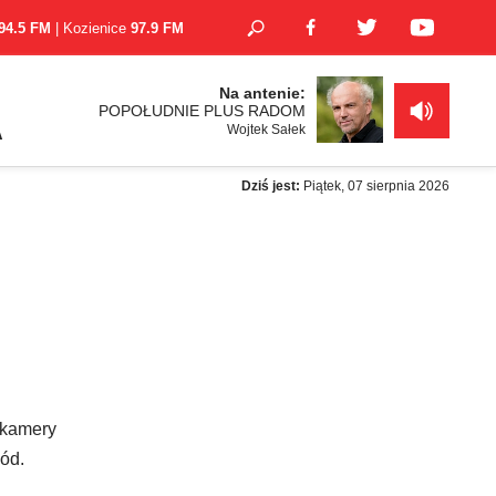
94.5 FM
| Kozienice
97.9 FM
Na antenie:
POPOŁUDNIE PLUS RADOM
Wojtek Sałek
A
Dziś jest:
Piątek, 07 sierpnia 2026
 kamery
kód.