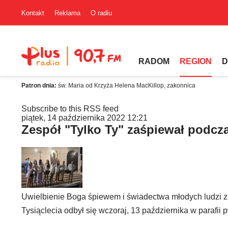
Kontakt
Reklama
O radiu
RADOM
REGION
D
Patron dnia:
św. Maria od Krzyża Helena MacKillop, zakonnica
Subscribe to this RSS feed
piątek, 14 października 2022 12:21
Zespół "Tylko Ty" zaśpiewał podcza
Uwielbienie Boga śpiewem i świadectwa młodych ludzi z
Tysiąclecia odbył się wczoraj, 13 października w parafi