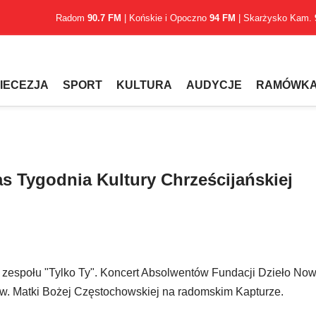
Radom
90.7 FM
| Końskie i Opoczno
94 FM
| Skarżysko Kam.
IECEZJA
SPORT
KULTURA
AUDYCJE
RAMÓWK
s Tygodnia Kultury Chrześcijańskiej
 zespołu "Tylko Ty". Koncert Absolwentów Fundacji Dzieło No
i pw. Matki Bożej Częstochowskiej na radomskim Kapturze.