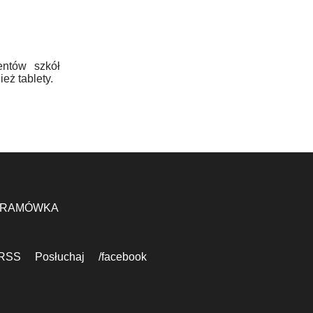
entów szkół
eż tablety.
RAMÓWKA
RSS
Posłuchaj
/facebook