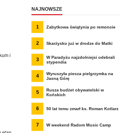
NAJNOWSZE
1
Zabytkowa świątynia po remoncie
2
Skarżysko już w drodze do Matki
kum i
W Paradyżu najzdolniejsi odebrali
3
stypendia
Wyruszyła piesza pielgrzymka na
4
Jasną Górę
Rusza budżet obywatelski w
5
Końskich
6
50 lat temu zmarł ks. Roman Kotlarz
7
W weekend Radom Music Camp
y etap