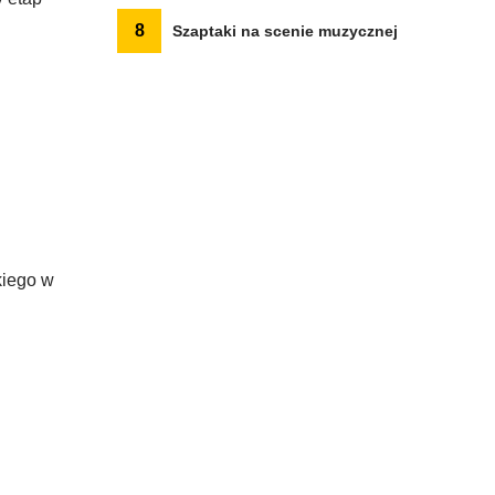
8
Szaptaki na scenie muzycznej
kiego w