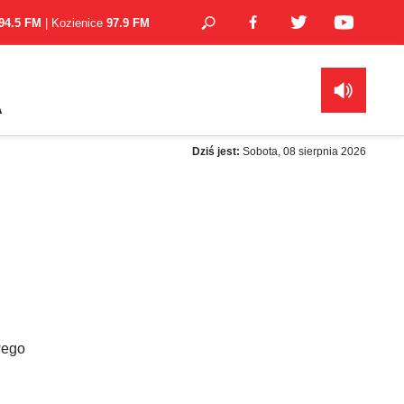
94.5 FM
| Kozienice
97.9 FM
A
Dziś jest:
Sobota, 08 sierpnia 2026
wego