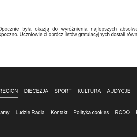
Opocznie była okazją do wyróżnienia najlepszych absolw
zno. Uczniowie ci oprócz listów gratulacyjnych dostali równi
REGION
DIECEZJA
SPORT
KULTURA
AUDYCJE
lamy
Ludzie Radia
Kontakt
Polityka cookies
RODO