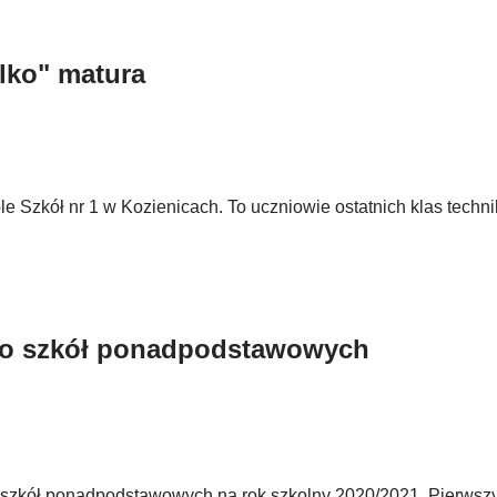
lko" matura
e Szkół nr 1 w Kozienicach. To uczniowie ostatnich klas techni
 do szkół ponadpodstawowych
o szkół ponadpodstawowych na rok szkolny 2020/2021. Pierwsz