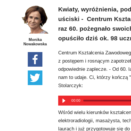
Kwiaty, wyróżnienia, po
uściski - Centrum Kszt
raz 60. pożegnało swoi
opuściło dziś ok. 98 ucz
Monika
Nowakowska
Centrum Kształcenia Zawodowego i
z postępem i rosnącym zapotrzeb
odpowiednie zaplecze. - Od 60. l
nam to udaje. Ci, którzy kończą 
Stolarczyk:
00:00
Wśród wielu kierunków kształcen
elektroradiologii, masażysta, te
laurach i już przygotowuje się d