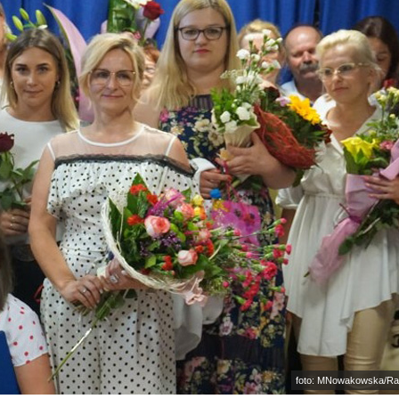
foto: MNowakowska/Ra