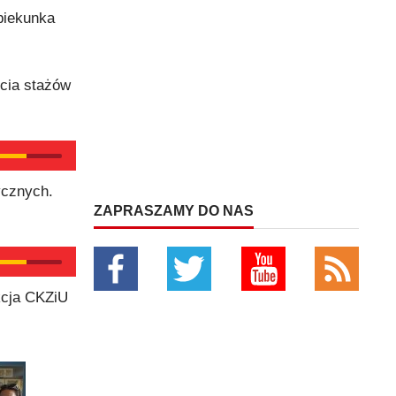
piekunka
ycia stażów
ycznych.
ZAPRASZAMY DO NAS
kcja CKZiU