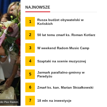
NAJNOWSZE
Rusza budżet obywatelski w
1
Końskich
2
50 lat temu zmarł ks. Roman Kotlarz
3
W weekend Radom Music Camp
4
Szaptaki na scenie muzycznej
Jarmark parafialno-gminny w
5
Paradyżu
6
Zmarł ks. kan. Marian Strzałkowski
7
18 mln na inwestycje
dio Plus Radom