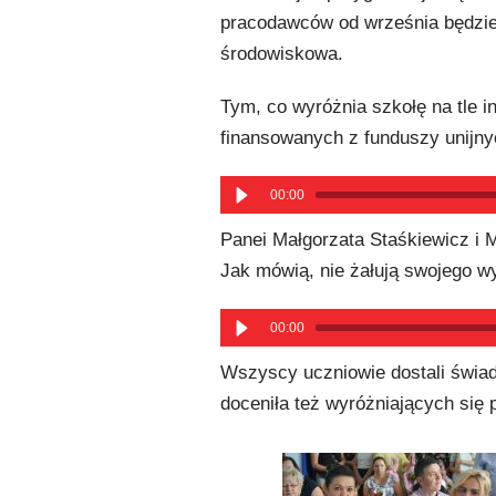
pracodawców od września będzie k
środowiskowa.
Tym, co wyróżnia szkołę na tle 
finansowanych z funduszy unijnyc
00:00
Panei Małgorzata Staśkiewicz i
Jak mówią, nie żałują swojego wyb
00:00
Wszyscy uczniowie dostali świade
doceniła też wyróżniających si