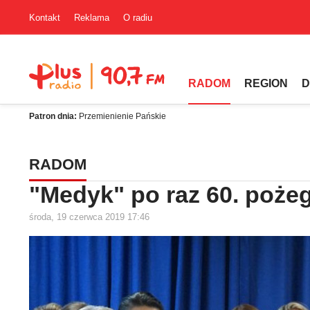
Kontakt
Reklama
O radiu
RADOM
REGION
D
Patron dnia:
Przemienienie Pańskie
RADOM
"Medyk" po raz 60. pożeg
środa, 19 czerwca 2019 17:46