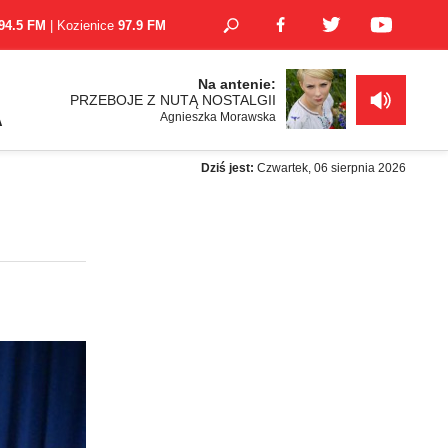
94.5 FM
| Kozienice
97.9 FM
Na antenie:
PRZEBOJE Z NUTĄ NOSTALGII
Agnieszka Morawska
A
Dziś jest:
Czwartek, 06 sierpnia 2026