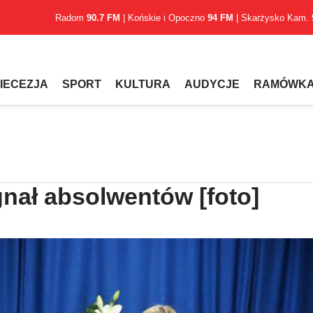
Radom
90.7 FM
| Końskie i Opoczno
94 FM
| Skarżysko Kam.
IECEZJA
SPORT
KULTURA
AUDYCJE
RAMÓWK
nał absolwentów [foto]