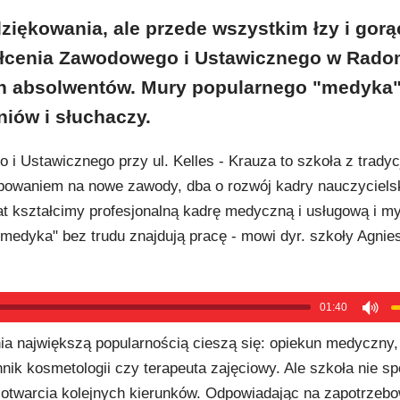
dziękowania, ale przede wszystkim łzy i gorą
ałcenia Zawodowego i Ustawicznego w Rado
ch absolwentów. Mury popularnego "medyka
niów i słuchaczy.
 Ustawicznego przy ul. Kelles - Krauza to szkoła z tradyc
owaniem na nowe zawody, dba o rozwój kadry nauczycielski
at kształcimy profesjonalną kadrę medyczną i usługową i my
"medyka" bez trudu znajdują pracę - mowi dyr. szkoły Agnie
01:40
ia największą popularnością cieszą się: opiekun medyczny,
chnik kosmetologii czy terapeuta zajęciowy. Ale szkoła nie 
o otwarcia kolejnych kierunków. Odpowiadając na zapotrzeb