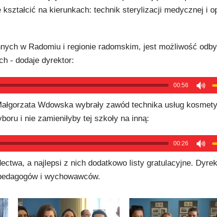
ształcić na kierunkach: technik sterylizacji medycznej i o
innych w Radomiu i regionie radomskim, jest możliwość odb
h - dodaje dyrektor:
00:56
 Małgorzata Wdowska wybrały zawód technika usług kosmet
oru i nie zamieniłyby tej szkoły na inną:
00:26
ctwa, a najlepsi z nich dodatkowo listy gratulacyjne. Dyre
ę pedagogów i wychowawców.