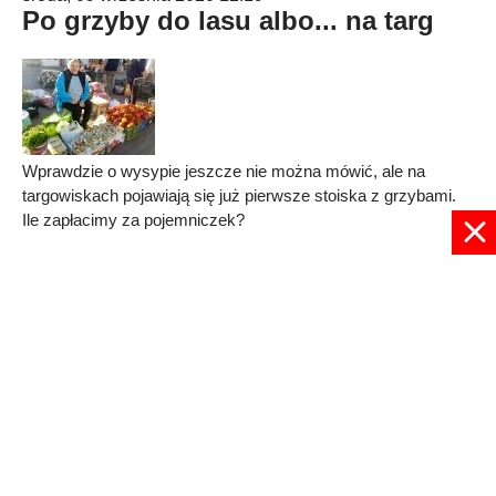
Po grzyby do lasu albo... na targ
Wprawdzie o wysypie jeszcze nie można mówić, ale na
targowiskach pojawiają się już pierwsze stoiska z grzybami.
Ile zapłacimy za pojemniczek?
Published in
RADOM
Read more...
1
2
Strona 1 z 2
© 2024 radioplus.com.pl Wszelkie prawa zastrzeżone