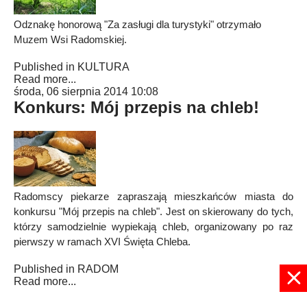
Odznakę honorową "Za zasługi dla turystyki" otrzymało
Muzem Wsi Radomskiej.
Published in
KULTURA
Read more...
środa, 06 sierpnia 2014 10:08
Konkurs: Mój przepis na chleb!
Radomscy piekarze zapraszają mieszkańców miasta do
konkursu "Mój przepis na chleb". Jest on skierowany do tych,
którzy samodzielnie wypiekają chleb, organizowany po raz
pierwszy w ramach XVI Święta Chleba.
Published in
RADOM
Read more...
36
37
38
39
40
41
42
43
44