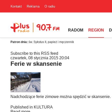
Kontakt
Reklama
O radiu
RADOM
REGION
D
Patron dnia:
św. Sykstus II, papież i męczennik
Subscribe to this RSS feed
czwartek, 08 stycznia 2015 20:04
Ferie w skansenie
Nadchodzące ferie zimowe można spędzić w skansenie.
Published in
KULTURA
Read more...