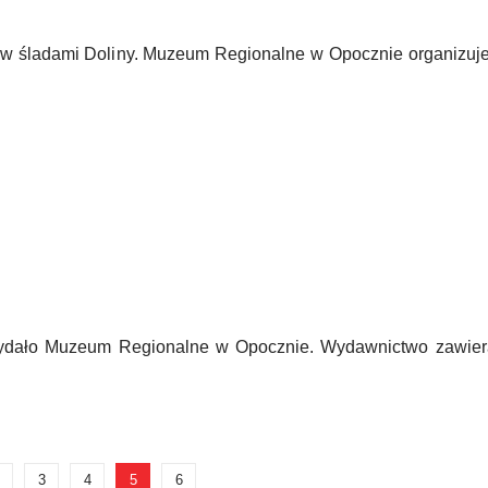
rów śladami Doliny. Muzeum Regionalne w Opocznie organizuj
ki wydało Muzeum Regionalne w Opocznie. Wydawnictwo zawie
3
4
5
6