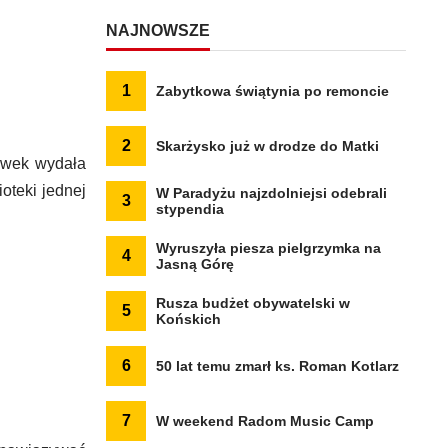
NAJNOWSZE
1
Zabytkowa świątynia po remoncie
2
Skarżysko już w drodze do Matki
ówek wydała
oteki jednej
W Paradyżu najzdolniejsi odebrali
3
stypendia
Wyruszyła piesza pielgrzymka na
4
Jasną Górę
Rusza budżet obywatelski w
5
Końskich
6
50 lat temu zmarł ks. Roman Kotlarz
7
W weekend Radom Music Camp