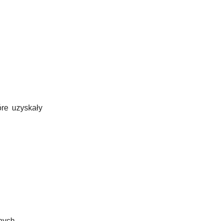
óre uzyskały
jnych