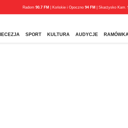
Radom
90.7 FM
| Końskie i Opoczno
94 FM
| Skarżysko Kam.
IECEZJA
SPORT
KULTURA
AUDYCJE
RAMÓWK