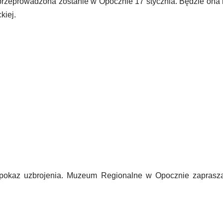
ka przeprowadzona zostanie w Opocznie 17 stycznia. Będzie on
kiej.
i pokaz uzbrojenia. Muzeum Regionalne w Opocznie zaprasza