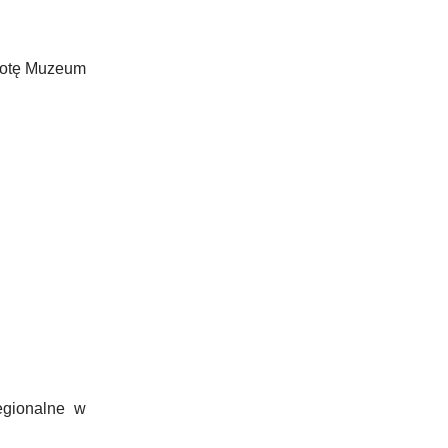
obotę Muzeum
egionalne w