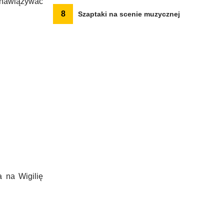
a nawiązywać
8
Szaptaki na scenie muzycznej
 na Wigilię