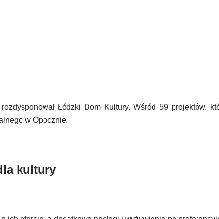
h rozdysponował Łódzki Dom Kultury. Wśród 59 projektów, kt
nalnego w Opocznie.
dla kultury
 o ich ofercie, a dodatkowo noclegi i wyżywienie po preferency