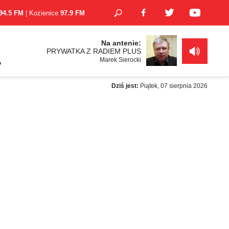
94.5 FM
| Kozienice
97.9 FM
Na antenie:
PRYWATKA Z RADIEM PLUS
Marek Sierocki
A
Dziś jest:
Piątek, 07 sierpnia 2026