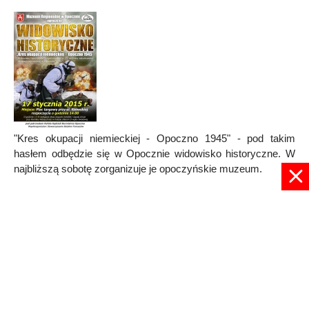
"Kres okupacji niemieckiej - Opoczno 1945" - pod takim
hasłem odbędzie się w Opocznie widowisko historyczne. W
najbliższą sobotę zorganizuje je opoczyńskie muzeum.
Published in
RADOM
Read more...
1
2
3
4
5
6
Strona 4 z 6