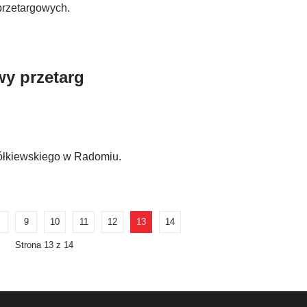
 przetargowych.
y przetarg
 Żółkiewskiego w Radomiu.
9
10
11
12
13
14
Strona 13 z 14