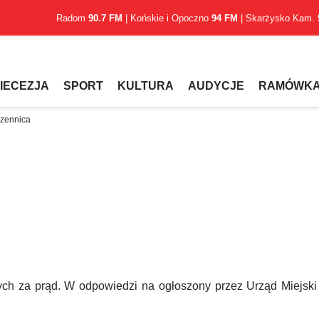
Radom
90.7 FM
| Końskie i Opoczno
94 FM
| Skarżysko Kam.
IECEZJA
SPORT
KULTURA
AUDYCJE
RAMÓWK
czennica
nych za prąd. W odpowiedzi na ogłoszony przez Urząd Miejs