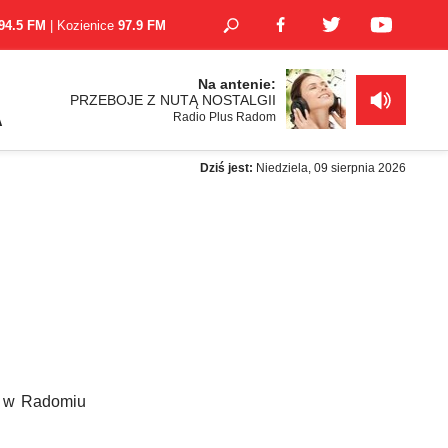
94.5 FM
| Kozienice
97.9 FM
Na antenie:
PRZEBOJE Z NUTĄ NOSTALGII
Radio Plus Radom
A
Dziś jest:
Niedziela, 09 sierpnia 2026
ki w Radomiu