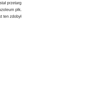
tał przetarg
uzoleum płk.
t ten zdobył