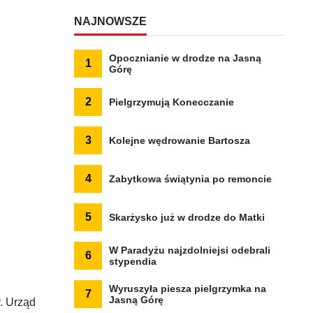
NAJNOWSZE
Opocznianie w drodze na Jasną
1
Górę
2
Pielgrzymują Konecczanie
3
Kolejne wędrowanie Bartosza
4
Zabytkowa świątynia po remoncie
5
Skarżysko już w drodze do Matki
W Paradyżu najzdolniejsi odebrali
6
stypendia
Wyruszyła piesza pielgrzymka na
7
Jasną Górę
. Urząd