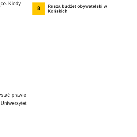
ące. Kiedy
Rusza budżet obywatelski w
8
Końskich
ystać prawie
Uniwersytet