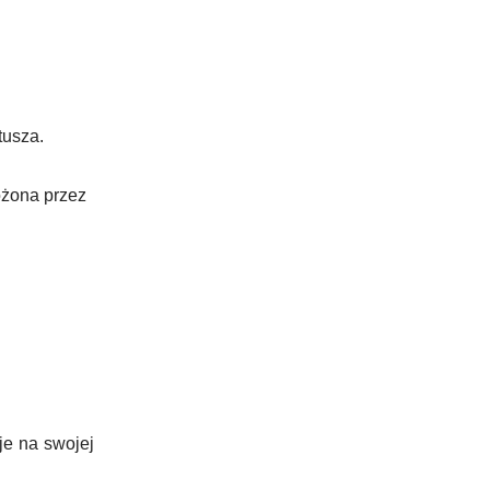
tusza.
ożona przez
je na swojej