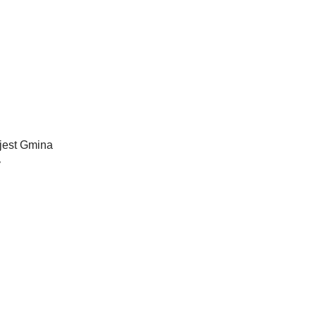
jest Gmina
y