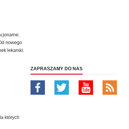
acjonarne.
. Od nowego
ek lekarski.
ZAPRASZAMY DO NAS
la których