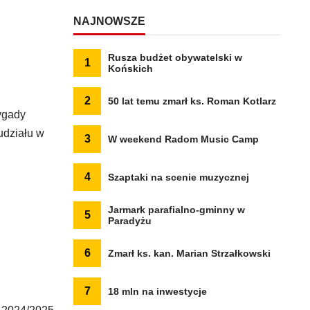
NAJNOWSZE
Rusza budżet obywatelski w
1
Końskich
2
50 lat temu zmarł ks. Roman Kotlarz
ygady
udziału w
3
W weekend Radom Music Camp
4
Szaptaki na scenie muzycznej
Jarmark parafialno-gminny w
5
Paradyżu
6
Zmarł ks. kan. Marian Strzałkowski
7
18 mln na inwestycje