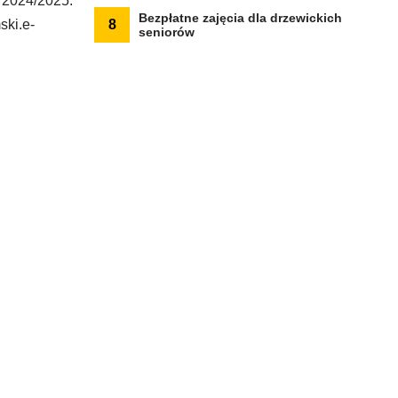
 2024/2025.
Bezpłatne zajęcia dla drzewickich
ski.e-
8
seniorów