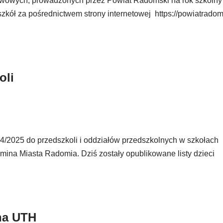
tawowych, prowadzonych przez Powiat Radomski na rok szkolny
zkół za pośrednictwem strony internetowej
https://powiatradom
oli
024/2025 do przedszkoli i oddziałów przedszkolnych w szkołach
ina Miasta Radomia. Dziś zostały opublikowane listy dzieci
 na UTH