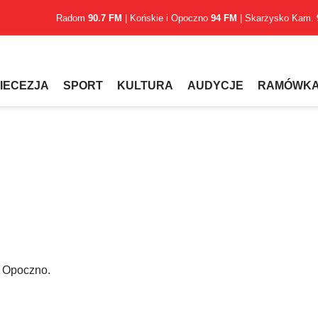
Radom
90.7 FM
| Końskie i Opoczno
94 FM
| Skarżysko Kam.
IECEZJA
SPORT
KULTURA
AUDYCJE
RAMÓWK
2 Opoczno.