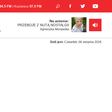
94.5 FM
| Kozienice
97.9 FM
Na antenie:
PRZEBOJE Z NUTĄ NOSTALGII
Agnieszka Morawska
A
Dziś jest:
Czwartek, 06 sierpnia 2026