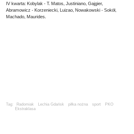
IV kwarta: Kobylak - T. Matos, Justiniano, Gajgier,
Abramowicz - Korzeniecki, Luizao, Nowakowski - Sokół,
Machado, Maurides.
Tag:
Radomiak
Lechia Gdańsk
piłka nożna
sport
PKO
Ekstraklasa