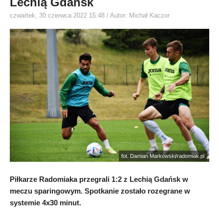
Lechią Gdańsk
czwartek, 30 czerwca 2022 15:48
/ Autor: Michał Kaczor
fot. Damian Markowski/radomiak.pl
Piłkarze Radomiaka przegrali 1:2 z Lechią Gdańsk w
meczu sparingowym. Spotkanie zostało rozegrane w
systemie 4x30 minut.