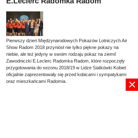
E.Leclerc Radomka Radom
Pierwszy dzień Międzynarodowych Pokazów Lotniczych Air
Show Radom 2018 przyniósł nie tylko piękne pokazy na
niebie, ale też jedyny w swoim rodzaju pokaz na ziemi!
Zawodniczki E.Leclerc Radomka Radom, które rozpoczęły
przygotowania do sezonu 2018/19 w Lidze Siatkówki Kobiet
oficjalnie zaprezentowały się przed kobicami i sympatykami
oraz mieszkańcami Radomia.
Published in
SPORT
Read more...
1
2
3
Strona 2 z 3