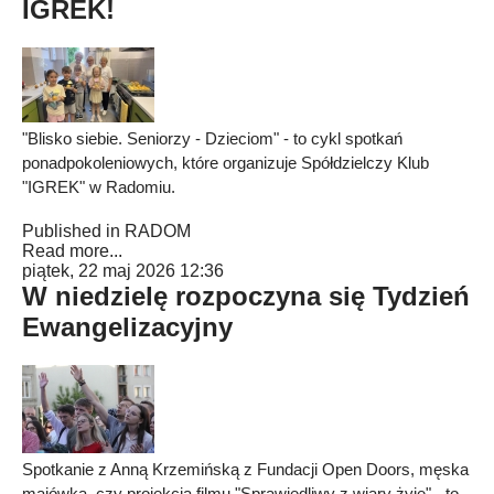
IGREK!
"Blisko siebie. Seniorzy - Dzieciom" - to cykl spotkań
ponadpokoleniowych, które organizuje Spółdzielczy Klub
"IGREK" w Radomiu.
Published in
RADOM
Read more...
piątek, 22 maj 2026 12:36
W niedzielę rozpoczyna się Tydzień
Ewangelizacyjny
Spotkanie z Anną Krzemińską z Fundacji Open Doors, męska
majówka, czy projekcja filmu "Sprawiedliwy z wiary żyje" - to