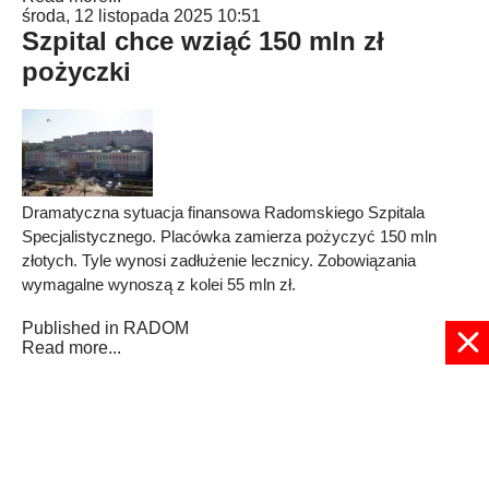
środa, 12 listopada 2025 10:51
Szpital chce wziąć 150 mln zł
pożyczki
Dramatyczna sytuacja finansowa Radomskiego Szpitala
Specjalistycznego. Placówka zamierza pożyczyć 150 mln
złotych. Tyle wynosi zadłużenie lecznicy. Zobowiązania
wymagalne wynoszą z kolei 55 mln zł.
Published in
RADOM
Read more...
5
6
7
8
9
10
11
12
13
14
Strona 10 z 1932